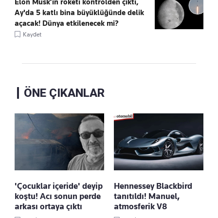
Elon Musk’ın roketi kontrolden çıktı,
Ay'da 5 katlı bina büyüklüğünde delik
açacak! Dünya etkilenecek mi?
Kaydet
ÖNE ÇIKANLAR
'Çocuklar içeride' deyip
Hennessey Blackbird
koştu! Acı sonun perde
tanıtıldı! Manuel,
arkası ortaya çıktı
atmosferik V8