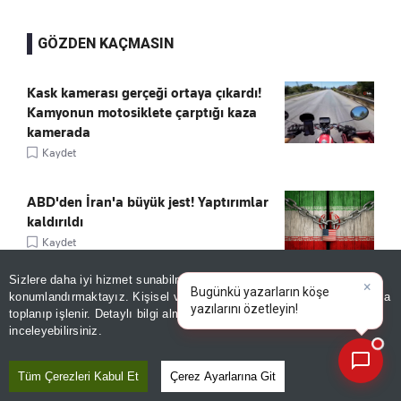
GÖZDEN KAÇMASIN
Kask kamerası gerçeği ortaya çıkardı!
Kamyonun motosiklete çarptığı kaza
kamerada
Kaydet
ABD'den İran'a büyük jest! Yaptırımlar
kaldırıldı
Kaydet
Sizlere daha iyi hizmet sunabilmek adına sitemizde
çerez
Sturm Graz'dan Fenerbahçe itirafı:
konumlandırmaktayız. Kişisel verileriniz, KVKK ve GDPR kapsamında
×
Bugünkü yazarların köşe
|
toplanıp işlenir. Detaylı bilgi almak için
Aydınlatma Metnimizi
"Mümkün değil"
📰
Son 30 güne ait haberleri, spor gelişmelerini veya yazar yazılarını sorgulayabilirsiniz.
inceleyebilirsiniz.
Kaydet
Tüm Çerezleri Kabul Et
Çerez Ayarlarına Git
BES YATIRIMCISININ YANILGISI!