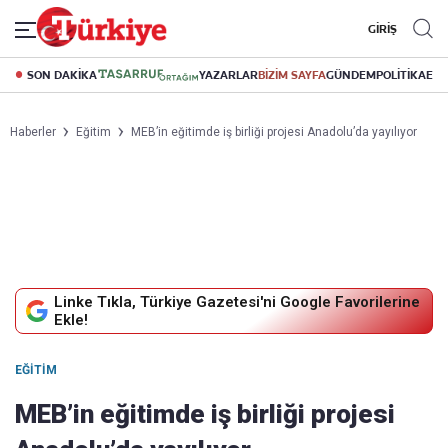
GİRİŞ
SON DAKİKA
YAZARLAR
BİZİM SAYFA
GÜNDEM
POLİTİKA
EK
Haberler
Eğitim
MEB’in eğitimde iş birliği projesi Anadolu’da yayılıyor
Linke Tıkla, Türkiye Gazetesi'ni Google Favorilerine
Ekle!
EĞITIM
MEB’in eğitimde iş birliği projesi