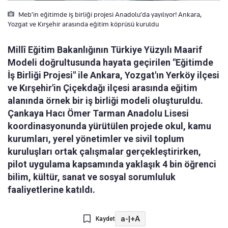
Meb’in eğitimde iş birliği projesi Anadolu’da yayılıyor! Ankara,
Yozgat ve Kırşehir arasında eğitim köprüsü kuruldu
Millî Eğitim Bakanlığının Türkiye Yüzyılı Maarif
Modeli doğrultusunda hayata geçirilen "Eğitimde
İş Birliği Projesi" ile Ankara, Yozgat'ın Yerköy ilçesi
ve Kırşehir'in Çiçekdağı ilçesi arasında eğitim
alanında örnek bir iş birliği modeli oluşturuldu.
Çankaya Hacı Ömer Tarman Anadolu Lisesi
koordinasyonunda yürütülen projede okul, kamu
kurumları, yerel yönetimler ve sivil toplum
kuruluşları ortak çalışmalar gerçekleştirirken,
pilot uygulama kapsamında yaklaşık 4 bin öğrenci
bilim, kültür, sanat ve sosyal sorumluluk
faaliyetlerine katıldı.
a-
|
+A
Kaydet