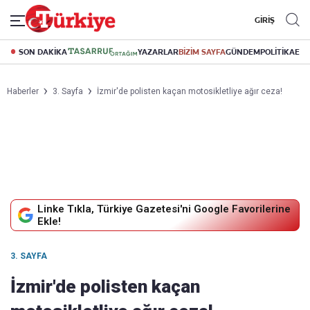
GİRİŞ
SON DAKİKA
YAZARLAR
BİZİM SAYFA
GÜNDEM
POLİTİKA
EK
Haberler
3. Sayfa
İzmir'de polisten kaçan motosikletliye ağır ceza!
Linke Tıkla, Türkiye Gazetesi'ni Google Favorilerine
Ekle!
3. SAYFA
İzmir'de polisten kaçan