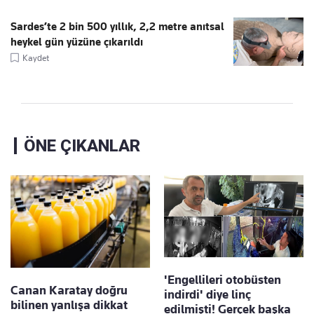
Sardes’te 2 bin 500 yıllık, 2,2 metre anıtsal
heykel gün yüzüne çıkarıldı
Kaydet
ÖNE ÇIKANLAR
'Engellileri otobüsten
Canan Karatay doğru
indirdi' diye linç
bilinen yanlışa dikkat
edilmişti! Gerçek başka