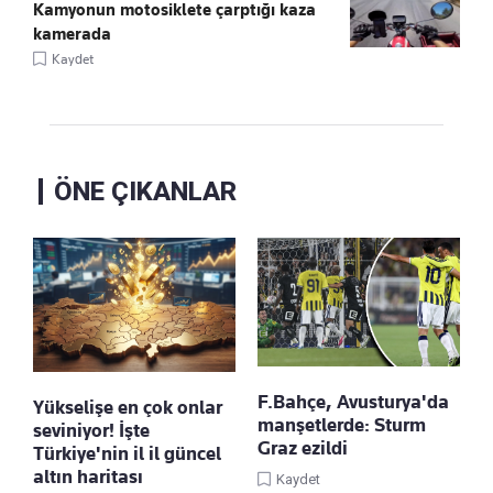
Kamyonun motosiklete çarptığı kaza
kamerada
Kaydet
ÖNE ÇIKANLAR
F.Bahçe, Avusturya'da
Yükselişe en çok onlar
manşetlerde: Sturm
seviniyor! İşte
Graz ezildi
Türkiye'nin il il güncel
altın haritası
Kaydet