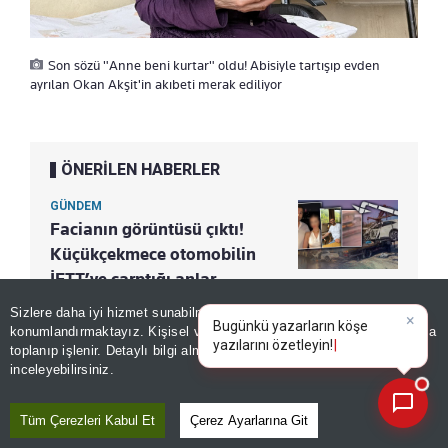
Son sözü "Anne beni kurtar" oldu! Abisiyle tartışıp evden
ayrılan Okan Akşit'in akıbeti merak ediliyor
ÖNERİLEN HABERLER
GÜNDEM
Facianın görüntüsü çıktı!
Küçükçekmece otomobilin
İETT’ye çarptığı anlar
kamerada! 3 kişi böyle can
Sizlere daha iyi hizmet sunabilmek adına sitemizde
çerez
vermiş
konumlandırmaktayız. Kişisel verileriniz, KVKK ve GDPR kapsamında
×
toplanıp işlenir. Detaylı bilgi almak için
Aydınlatma Metnimizi
📰
Son 30 güne ait haberleri, spor gelişmelerini veya yazar yazılarını sorgulayabilirsiniz.
inceleyebilirsiniz.
"ÖLÜ MÜ, SAĞ MI BİLMİYORUM"
Tüm Çerezleri Kabul Et
Çerez Ayarlarına Git