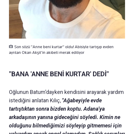
Son sözü "Anne beni kurtar" oldu! Abisiyle tartışıp evden
ayrılan Okan Akşit'in akıbeti merak ediliyor
"BANA 'ANNE BENİ KURTAR' DEDİ"
Oğlunun Batum'dayken kendisini arayarak yardım
istediğini anlatan Kılıç,
"Ağabeyiyle evde
tartıştıktan sonra bizden koptu. Adana'ya
arkadaşının yanına gideceğini söyledi. Kimin ne
olduğunu bilmediğimizi söyleyip gitmemesi için
yalvardım ancak engel olamadım. Sağlık sorunları