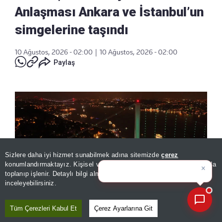
Anlaşması Ankara ve İstanbul’un
simgelerine taşındı
10 Ağustos, 2026 - 02:00
|
10 Ağustos, 2026 - 02:00
Paylaş
Sizlere daha iyi hizmet sunabilmek adına sitemizde
çerez
×
Günün spor, gündem ve
konumlandırmaktayız. Kişisel verileriniz, KVKK ve GDPR kapsamında
ekonomi geliş
|
toplanıp işlenir. Detaylı bilgi almak için
Aydınlatma Metnimizi
📰
Son 30 güne ait haberleri, spor gelişmelerini veya yazar yazılarını sorgulayabilirsiniz.
inceleyebilirsiniz.
Tüm Çerezleri Kabul Et
Çerez Ayarlarına Git
Mekke Ortak Savunma Anlaşması’nın birlik ve