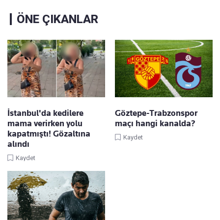
ÖNE ÇIKANLAR
İstanbul'da kedilere
Göztepe-Trabzonspor
mama verirken yolu
maçı hangi kanalda?
kapatmıştı! Gözaltına
Kaydet
alındı
Kaydet