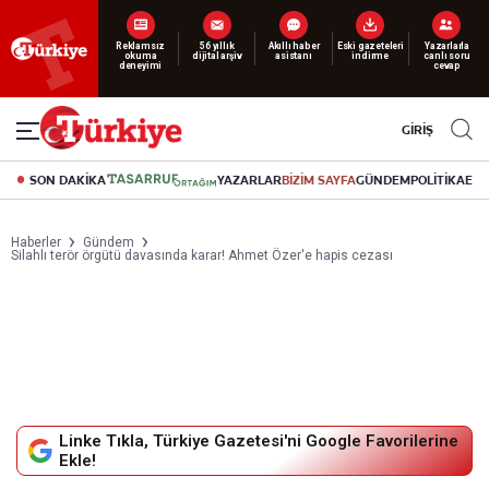
Yeni nesil dijital
abonelik 19 TL’den başlayan fiyatlarla.
GİRİŞ
SON DAKİKA
YAZARLAR
BİZİM SAYFA
GÜNDEM
POLİTİKA
EK
Haberler
Gündem
Silahlı terör örgütü davasında karar! Ahmet Özer'e hapis cezası
Linke Tıkla, Türkiye Gazetesi'ni Google Favorilerine
Ekle!