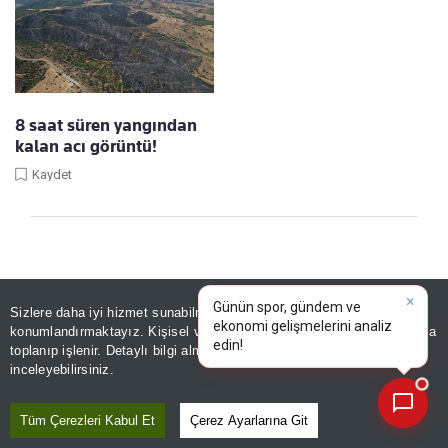
8 saat süren yangından
kalan acı görüntü!
Kaydet
×
Günün spor, gündem ve
Sizlere daha iyi hizmet sunabilmek adına sitemizde
çerez
ekonomi gelişmelerini analiz
konumlandırmaktayız. Kişisel verileriniz, KVKK ve GDPR kapsamında
edin!
toplanıp işlenir. Detaylı bilgi almak için
Aydınlatma Metnimizi
📰
Son 30 güne ait haberleri, spor gelişmelerini veya yazar yazılarını sorgulayabilirsiniz.
inceleyebilirsiniz.
Linke Tıkla, Türkiye Gazetesi'ni Google
Favorilerine Ekle!
Tüm Çerezleri Kabul Et
Çerez Ayarlarına Git
GÜNDEM