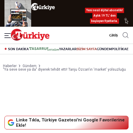
Yeni nesil dijital abonelik!
Aylık 19 TL’ den
başlayan fiyatlarla.
GİRİŞ
SON DAKİKA
YAZARLAR
BİZİM SAYFA
GÜNDEM
POLİTİKA
EK
Haberler
Gündem
"Ya seve seve ya da" diyerek tehdit etti! Tanju Özcan'ın 'market' yolsuzluğu
Linke Tıkla, Türkiye Gazetesi'ni Google Favorilerine
Ekle!