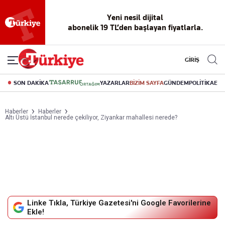
Reklamsız
56 yıllık
Akıllı haber
Eski gazeteleri
Yazarlarla
okuma
dijital arşiv
asistanı
indirme
canlı soru
deneyimi
cevap
GİRİŞ
SON DAKİKA
YAZARLAR
BİZİM SAYFA
GÜNDEM
POLİTİKA
EK
Haberler
Haberler
Altı Üstü İstanbul nerede çekiliyor, Ziyankar mahallesi nerede?
Linke Tıkla, Türkiye Gazetesi'ni Google Favorilerine
Ekle!