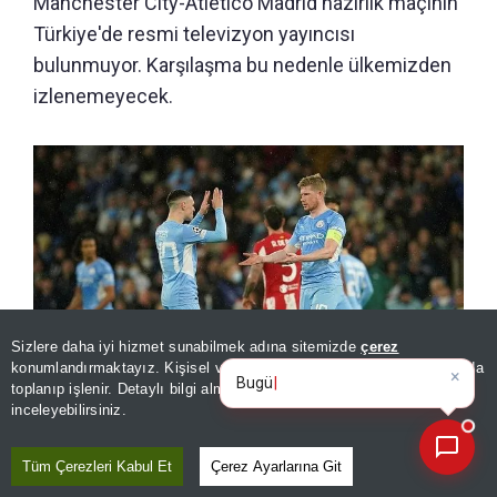
Manchester City-Atletico Madrid hazırlık maçının
Türkiye'de resmi televizyon yayıncısı
bulunmuyor. Karşılaşma bu nedenle ülkemizden
izlenemeyecek.
Sizlere daha iyi hizmet sunabilmek adına sitemizde
çerez
×
Bugünün öne çıkan manşetleri
konumlandırmaktayız. Kişisel verileriniz, KVKK ve GDPR kapsamında
ve gelişmeler
|
toplanıp işlenir. Detaylı bilgi almak için
Aydınlatma Metnimizi
📰
Son 30 güne ait haberleri, spor gelişmelerini veya yazar yazılarını sorgulayabilirsiniz.
inceleyebilirsiniz.
Manchester City-Atletico Madrid maçı hangi kanalda, canlı
Tüm Çerezleri Kabul Et
Çerez Ayarlarına Git
yayın nereden izlenir? Hazırlık maçı için geri sayım başladı