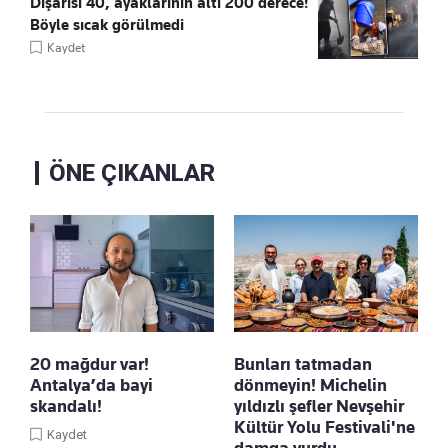
Dışarısı 40, ayaklarının altı 200 derece!
Böyle sıcak görülmedi
Kaydet
ÖNE ÇIKANLAR
20 mağdur var!
Bunları tatmadan
Antalya’da bayi
dönmeyin! Michelin
skandalı!
yıldızlı şefler Nevşehir
Kültür Yolu Festivali'ne
Kaydet