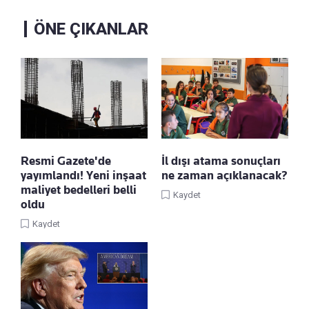
ÖNE ÇIKANLAR
Resmi Gazete'de
İl dışı atama sonuçları
yayımlandı! Yeni inşaat
ne zaman açıklanacak?
maliyet bedelleri belli
Kaydet
oldu
Kaydet