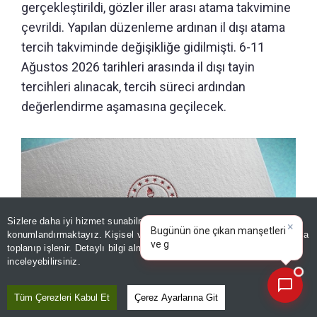
gerçekleştirildi, gözler iller arası atama takvimine
çevrildi. Yapılan düzenleme ardınan il dışı atama
tercih takviminde değişikliğe gidilmişti. 6-11
Ağustos 2026 tarihleri arasında il dışı tayin
tercihleri alınacak, tercih süreci ardından
değerlendirme aşamasına geçilecek.
Sizlere daha iyi hizmet sunabilmek adına sitemizde
çerez
×
Bugünün öne çıkan manşetleri
konumlandırmaktayız. Kişisel verileriniz, KVKK ve GDPR kapsamında
ve gelişmeleri neler?
|
toplanıp işlenir. Detaylı bilgi almak için
Aydınlatma Metnimizi
📰
Son 30 güne ait haberleri, spor gelişmelerini veya yazar yazılarını sorgulayabilirsiniz.
inceleyebilirsiniz.
Tüm Çerezleri Kabul Et
Çerez Ayarlarına Git
Öğretmenlerin il dışı atama sonuçları ne zaman açıklanacak?