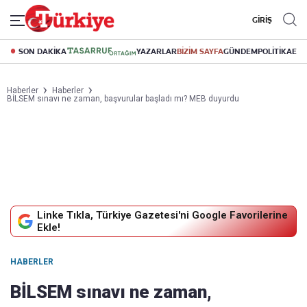
GİRİŞ
SON DAKİKA
YAZARLAR
BİZİM SAYFA
GÜNDEM
POLİTİKA
EK
Haberler
Haberler
BİLSEM sınavı ne zaman, başvurular başladı mı? MEB duyurdu
Linke Tıkla, Türkiye Gazetesi'ni Google Favorilerine
Ekle!
HABERLER
BİLSEM sınavı ne zaman,