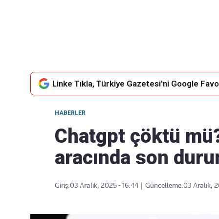
Takip Edin
Favori mecralarınızda haber
akışımıza ulaşın
Linke Tıkla, Türkiye Gazetesi'ni Google Favor
HABERLER
Chatgpt çöktü mü
aracında son duru
Giriş:
03 Aralık, 2025 - 16:44
|
Güncelleme:
03 Aralık, 2