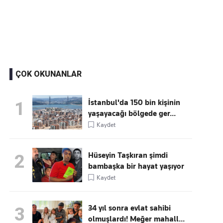
Kaçırmayın
Ücretsiz üye olun, gündemi
şekillendiren gelişmeleri önce siz duyun
ÇOK OKUNANLAR
İstanbul'da 150 bin kişinin
1
yaşayacağı bölgede ger...
Kaydet
Hüseyin Taşkıran şimdi
2
bambaşka bir hayat yaşıyor
Kaydet
34 yıl sonra evlat sahibi
3
olmuşlardı! Meğer mahall...