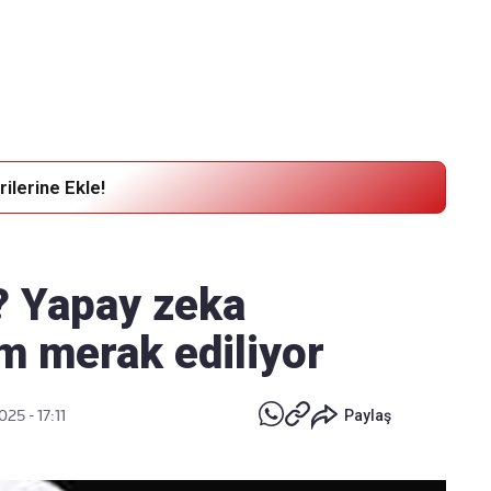
Haber Verin
Editör masamıza bilgi ve materyal
göndermek için
tıklayın
ilerine Ekle!
? Yapay zeka
m merak ediliyor
025 - 17:11
Paylaş