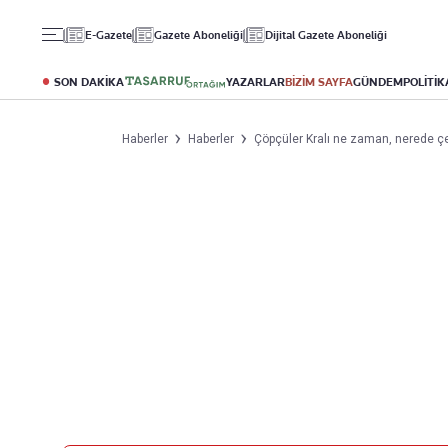
Gündem
Ekonomi
Spor
E-Gazete
Gazete Aboneliği
Dijital Gazete Aboneliği
Politika
Borsa
Futbol
Eğitim
Altın
Puan Durumu
SON DAKİKA
YAZARLAR
BİZİM SAYFA
GÜNDEM
POLİTİK
Döviz
Fikstür
Hisse Senedi
Şampiyonlar Ligi
Haberler
Haberler
Çöpçüler Kralı ne zaman, nerede çek
Kripto Para
Avrupa Ligi
Emlak
Basketbol
T-Otomobil
Turizm
Yazarlar
Diğer Kategoriler
Kurumsal
Bugünün Yazarları
Magazin
Hakkımızda
Tüm Yazarlar
Teknoloji
İletişim
Resmî Ilanlar
Künye
Haberler
Gazete Aboneliği
Foto Haber
Danışma Telefonları
Video Galeri
Yasal
Reklam Ver