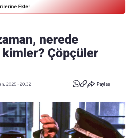
ilerine Ekle!
Haber Verin
Editör masamıza bilgi ve materyal
 zaman, nerede
göndermek için
tıklayın
ı kimler? Çöpçüler
an, 2025 - 20:32
Paylaş