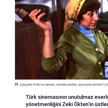
Çöpçüler Krali ne zaman, nerede çekildi, oyunculari kimler? Çö
Türk sinemasının unutulmaz eserle
yönetmenliğini Zeki Ökten’in üstle