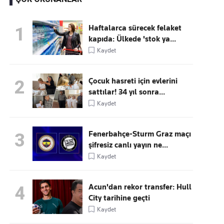
Haftalarca sürecek felaket
1
kapıda: Ülkede 'stok ya...
Kaçırmayın
Kaydet
Ücretsiz üye olun, gündemi
şekillendiren gelişmeleri önce siz duyun
Çocuk hasreti için evlerini
2
sattılar! 34 yıl sonra...
Kaydet
Fenerbahçe-Sturm Graz maçı
3
şifresiz canlı yayın ne...
Kaydet
Acun'dan rekor transfer: Hull
4
City tarihine geçti
Kaydet