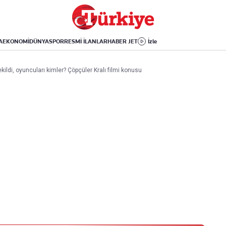
Dünya
Yaşam
Kültür-Sanat
Orta Doğu
Sağlık
Sinema
Avrupa
Hava Durumu
Arkeoloji
A
EKONOMİ
DÜNYA
SPOR
RESMİ İLANLAR
HABER JET
İzle
Amerika
Yemek
Kitap
Afrika
Seyahat
Tarih
ildi, oyuncuları kimler? Çöpçüler Kralı filmi konusu
İsrail-Gazze
Aktüel
Uygulamalar