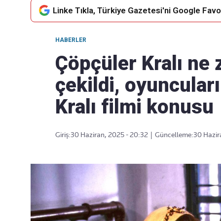
Linke Tıkla, Türkiye Gazetesi'ni Google Favor
HABERLER
Takip Edin
Favori mecralarınızda haber
Çöpçüler Kralı ne
akışımıza ulaşın
çekildi, oyuncular
Kralı filmi konusu
Giriş:
30 Haziran, 2025 - 20:32
|
Güncelleme:
30 Hazir