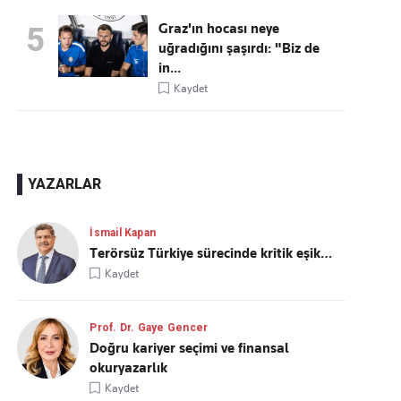
Graz'ın hocası neye
5
uğradığını şaşırdı: "Biz de
in...
Kaydet
YAZARLAR
İsmail Kapan
Terörsüz Türkiye sürecinde kritik eşik…
Kaydet
Prof. Dr. Gaye Gencer
Doğru kariyer seçimi ve finansal
okuryazarlık
Kaydet