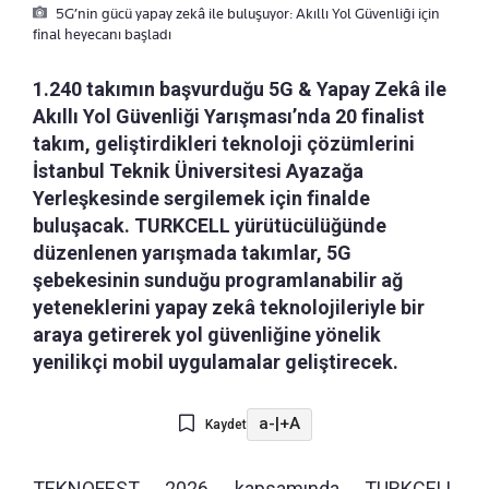
5G’nin gücü yapay zekâ ile buluşuyor: Akıllı Yol Güvenliği için
final heyecanı başladı
1.240 takımın başvurduğu 5G & Yapay Zekâ ile
Akıllı Yol Güvenliği Yarışması’nda 20 finalist
takım, geliştirdikleri teknoloji çözümlerini
İstanbul Teknik Üniversitesi Ayazağa
Yerleşkesinde sergilemek için finalde
buluşacak. TURKCELL yürütücülüğünde
düzenlenen yarışmada takımlar, 5G
şebekesinin sunduğu programlanabilir ağ
yeteneklerini yapay zekâ teknolojileriyle bir
araya getirerek yol güvenliğine yönelik
yenilikçi mobil uygulamalar geliştirecek.
a-
|
+A
Kaydet
TEKNOFEST 2026 kapsamında TURKCELL