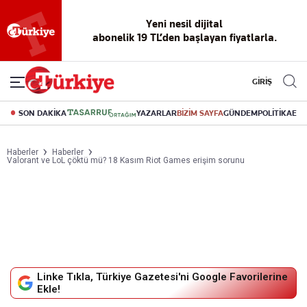
Yeni nesil dijital
abonelik 19 TL’den başlayan fiyatlarla.
GİRİŞ
SON DAKİKA
YAZARLAR
BİZİM SAYFA
GÜNDEM
POLİTİKA
EK
Haberler
Haberler
Valorant ve LoL çöktü mü? 18 Kasım Riot Games erişim sorunu
Linke Tıkla, Türkiye Gazetesi'ni Google Favorilerine
Ekle!