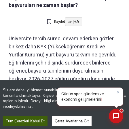
başvuruları ne zaman başlar?
a-
|
+A
Kaydet
Üniversite tercih süreci devam ederken gözler
bir kez daha KYK (Yükseköğrenim Kredi ve
Yurtlar Kurumu) yurt başvuru takvimine çevrildi.
Eğitimlerini şehir dışında sürdürecek binlerce
öğrenci, başvuru tarihlerinin duyurulmasını
bekliyor. 2026-2027 eğitim öğretim döneminde
üniversite öğrencilerine barınma imkanı
×
Günün spor, gündem ve
Sizlere daha iyi hizmet sunabilmek adına sitemizde
çerez
ekonomi gelişmelerini analiz
sağlayacak GSB KYK yurtları için başvuru tarihleri
konumlandırmaktayız. Kişisel verileriniz, KVKK ve GDPR kapsamında
edin!
|
toplanıp işlenir. Detaylı bilgi almak için
Aydınlatma Metnimizi
resmi hesaplar üzerinden paylaşılacak.
📰
Son 30 güne ait haberleri, spor gelişmelerini veya yazar yazılarını sorgulayabilirsiniz.
inceleyebilirsiniz.
Tüm Çerezleri Kabul Et
Çerez Ayarlarına Git