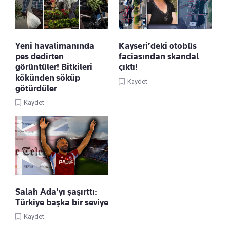
Yeni havalimanında
Kayseri’deki otobüs
pes dedirten
faciasından skandal
görüntüler! Bitkileri
çıktı!
kökünden söküp
Kaydet
götürdüler
Kaydet
Salah Ada'yı şaşırttı:
Türkiye başka bir seviye
Kaydet