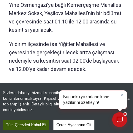
Yine Osmangazi’ye bağlı Kemerçeşme Mahallesi
Merkez Sokak, Yeşilova Mahallesi’nin bir bölümü
ve çevresinde saat 01.10 ile 12.00 arasında su
kesintisi yapılacak.
Yıldırım ilçesinde ise Yiğitler Mahallesi ve
çevresinde gerçekleştirilecek arıza çalışması
nedeniyle su kesintisi saat 02.00’de başlayacak
ve 12.00’ye kadar devam edecek.
GÜNÜN ÖZETİ
Sizlere daha iyi hizmet sunabilmek adına sitemizde
çerez
×
Bugünkü yazarların köşe
konumlandırmaktayız. Kişisel verileriniz, KVKK ve GDPR kapsamında
yazılarını özetleyin!
toplanıp işlenir. Detaylı bilgi almak için
Aydınlatma Metnimizi
📰
Son 30 güne ait haberleri, spor gelişmelerini veya yazar yazılarını sorgulayabilirsiniz.
inceleyebilirsiniz.
Tüm Çerezleri Kabul Et
Çerez Ayarlarına Git