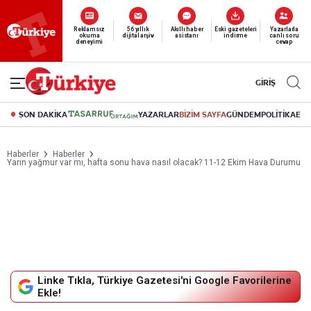
Reklamsız
56 yıllık
Akıllı haber
Eski gazeteleri
Yazarlarla
okuma
dijital arşiv
asistanı
indirme
canlı soru
deneyimi
cevap
GİRİŞ
SON DAKİKA
YAZARLAR
BİZİM SAYFA
GÜNDEM
POLİTİKA
EK
Haberler
Haberler
Yarın yağmur var mı, hafta sonu hava nasıl olacak? 11-12 Ekim Hava Durumu
Linke Tıkla, Türkiye Gazetesi'ni Google Favorilerine
Ekle!