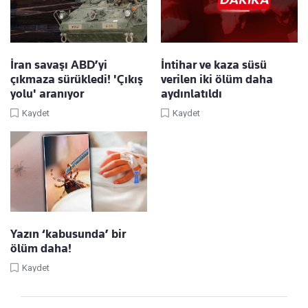
İran savaşı ABD’yi
İntihar ve kaza süsü
çıkmaza sürükledi! 'Çıkış
verilen iki ölüm daha
yolu' aranıyor
aydınlatıldı
Kaydet
Kaydet
Yazın ‘kabusunda’ bir
ölüm daha!
Kaydet