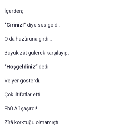
İçerden;
“Giriniz!”
diye ses geldi.
O da huzûruna girdi...
Büyük zât gülerek karşılayıp;
“Hoşgeldiniz”
dedi.
Ve yer gösterdi.
Çok iltifatlar etti.
Ebû Alî şaşırdı!
Zîrâ korktuğu olmamıştı.