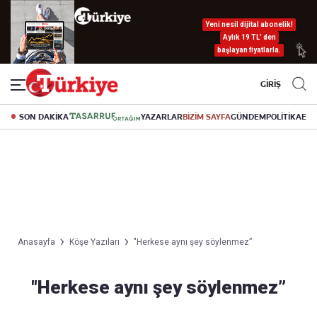
Yeni nesil dijital abonelik!
Aylık 19 TL’ den
başlayan fiyatlarla.
GİRİŞ
SON DAKİKA
YAZARLAR
BİZİM SAYFA
GÜNDEM
POLİTİKA
EK
Anasayfa
Köşe Yazıları
"Herkese aynı şey söylenmez”
"Herkese aynı şey söylenmez”