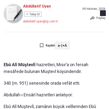
Abdüllatif Uyan
04 Haziran, 2026
Takip Et
Paylaş
abdullatif.uyan@tg.com.tr
a-
|
+A
Kaydet
Ebû Alî Müştevlî
hazretleri, Mısır’a on fersah
mesâfede bulunan Müştevl köyündendir.
340 (m. 951) senesinde orada vefât etti.
Abdullah-ı Ensârî hazretleri anlatıyor:
Ebû Alî Müştevlî, zamânın büyük velîlerinden Ebû