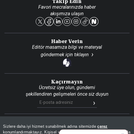
Takip Edin
Favori mecralarınızda haber
Yasal
akışımıza ulaşın
Reklam Ver
Haber Verin
Editör masamıza bilgi ve materyal
göndermek için
tıklayın
Kaçırmayın
Ücretsiz üye olun, gündemi
şekillendiren gelişmeleri önce siz duyun
Son Dakika
Site Haritası
RSS
KVKK Aydınlatma Metni
Sizlere daha iyi hizmet sunabilmek adına sitemizde
çerez
Gizlilik Politikası
Çerez Politikası
konumlandırmaktayız. Kişisel verileriniz, KVKK ve GDPR kapsamında