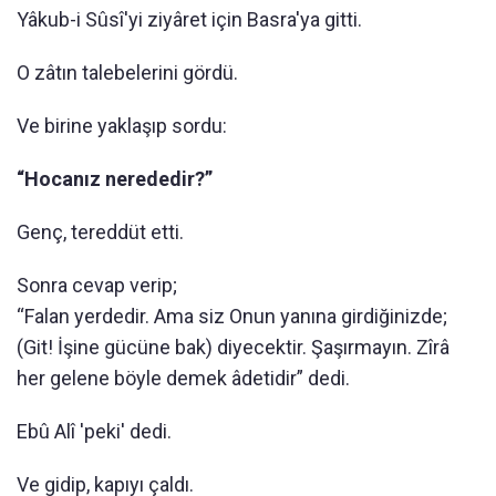
Yâkub-i Sûsî'yi ziyâret için Basra'ya gitti.
O zâtın talebelerini gördü.
Ve birine yaklaşıp sordu:
“Hocanız nerededir?”
Genç, tereddüt etti.
Sonra cevap verip;
“Falan yerdedir. Ama siz Onun yanına girdiğinizde;
(Git! İşine gücüne bak) diyecektir. Şaşırmayın. Zîrâ
her gelene böyle demek âdetidir” dedi.
Ebû Alî 'peki' dedi.
Ve gidip, kapıyı çaldı.