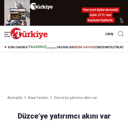
Yeni nesil dijital abonelik!
Aylık 19 TL’ den
başlayan fiyatlarla.
GİRİŞ
SON DAKİKA
YAZARLAR
BİZİM SAYFA
GÜNDEM
POLİTİKA
EK
Anasayfa
Köşe Yazıları
Düzce’ye yatırımcı akını var
Düzce’ye yatırımcı akını var