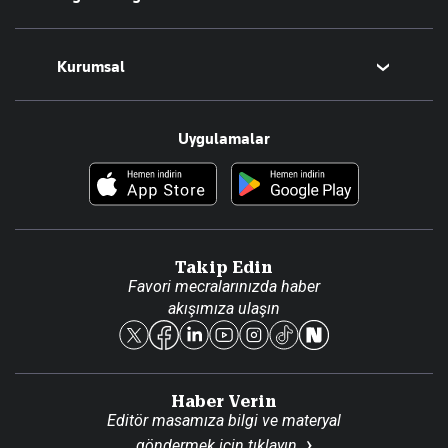
Magazin
Kurumsal
Teknoloji
Resmî Ilanlar
Hakkımızda
Uygulamalar
Haberler
İletişim
Foto Haber
Künye
Video Galeri
Gazete Aboneliği
Danışma Telefonları
Takip Edin
Favori mecralarınızda haber
Yasal
akışımıza ulaşın
Reklam Ver
Haber Verin
Editör masamıza bilgi ve materyal
göndermek için
tıklayın