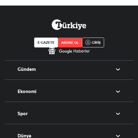
E-GAZETE
ABONE OL
GİRİŞ
Gündem
Politika
Ekonomi
Eğitim
Borsa
Spor
Altın
Döviz
Futbol
Dünya
Hisse Senedi
Puan Durumu