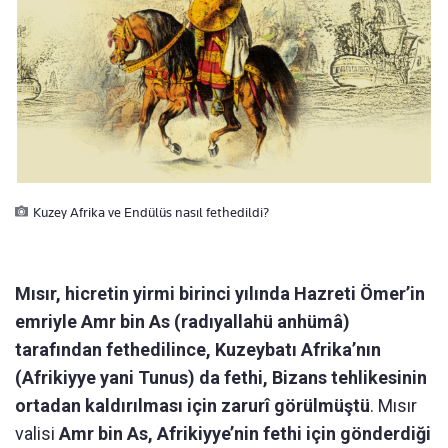
Kuzey Afrika ve Endülüs nasıl fethedildi?
Mısır, hicretin yirmi birinci yılında Hazreti Ömer’in
emriyle Amr bin As (radıyallahü anhümâ)
tarafından fethedilince, Kuzeybatı Afrika’nın
(Afrikiyye yani Tunus) da fethi, Bizans tehlikesinin
ortadan kaldırılması için zarurî görülmüştü
. Mısır
valisi
Amr bin As, Afrikiyye’nin fethi için gönderdiği