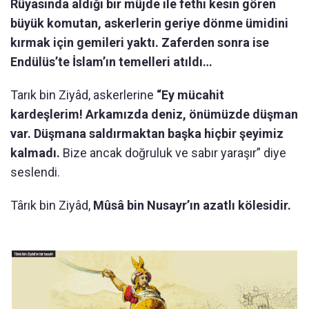
Rüyasında aldığı bir müjde ile fethi kesin gören
büyük komutan, askerlerin geriye dönme ümidini
kırmak için gemileri yaktı.
Zaferden sonra ise
Endülüs’te İslam’ın temelleri atıldı…
Tarık bin Ziyâd, askerlerine
“Ey mücahit
kardeşlerim! Arkamızda deniz, önümüzde düşman
var. Düşmana saldırmaktan başka hiçbir şeyimiz
kalmadı.
Bize ancak doğruluk ve sabır yaraşır” diye
seslendi.
Târık bin Ziyâd,
Mûsâ bin Nusayr’ın azatlı kölesidir.