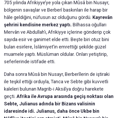
705 yılında Afrikiyye’ye yola çıkan Mûsâ bin Nusayr,
bölgenin savaşlar ve Berberî baskınları ile harap bir
hâle geldiğini, nüfusun az olduğunu gördü.
Kayrevân
şehrini kendisine merkez yaptı.
Bilhassa oğulları
Mervân ve Abdullah’ı, Afrikiyye içlerine gönderip çok
sayıda esir ve ganimet elde etti. Beşte biri otuz bini
bulan esirlere, İslâmiyet’in emrettiği şekilde güzel
muamele yaptı. Müslüman oldular. Onları yetiştirip,
seferlerinde istifade etti.
Daha sonra Mûsâ bin Nusayr, Berberîlerin de iştiraki
ile teşkil ettiği orduyla, Tanca ve Sebte gibi kuvvetli
kaleleri bulunan Magrib-i Aksâ’ya doğru harekete
geçti.
Afrika ile Avrupa arasında geçiş noktası olan
Sebte, Julianus adında bir Bizans valisinin
idaresinde idi.
Julianus, daha önce Ukbe bin