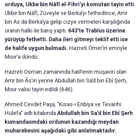
orduya, Ukbe bin Nâfî el-Fihri’yi komutan tayin etti
.
Ukbe bin Nâfî, Züveyle ve Berka’yı fethedince, Amr
bin As da Berka’ya gelip cizye vermeleri karşılığında
oranın halkı ile barış yaptı.
643’te Trablus üzerine
yürüyüp fethetti. Daha ileri gitmeyi teklif etti ise
de halife uygun bulmadı.
Hazreti Ömer’in emriyle
Mısır’a döndü.
Hazreti Osman zamanında halifenin müşaviri olan
Amr bin Âs’ın yerine Abdullah bin Sa’d bin Ebî Şerh,
Mısır valisi tayin edildi (646).
Ahmed Cevdet Paşa, “Kısas-ı Enbiya ve Tevarihi
Hülefa” adlı kitabında
Abdullah bin Sa’d bin Ebî Şerh
kumandasındaki ordunun kazandığı meydan
muharebesini aşağıdaki gibi anlatmaktadır.