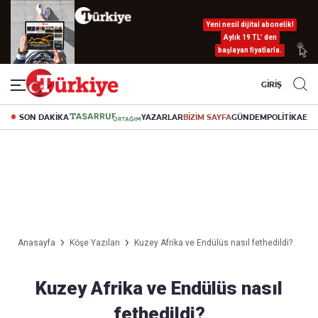
Yeni nesil dijital abonelik!
Aylık 19 TL’ den
başlayan fiyatlarla.
GİRİŞ
SON DAKİKA
YAZARLAR
BİZİM SAYFA
GÜNDEM
POLİTİKA
EK
Anasayfa
Köşe Yazıları
Kuzey Afrika ve Endülüs nasıl fethedildi?
Kuzey Afrika ve Endülüs nasıl
fethedildi?