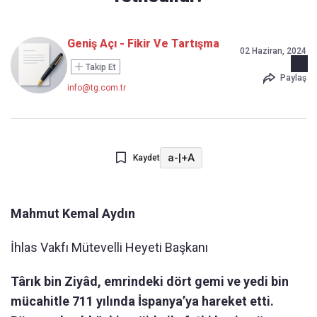
Geniş Açı - Fikir Ve Tartışma
02 Haziran, 2024
Takip Et
Paylaş
info@tg.com.tr
a-
|
+A
Kaydet
Mahmut Kemal Aydın
İhlas Vakfı Mütevelli Heyeti Başkanı
Târık bin Ziyâd, emrindeki dört gemi ve yedi bin
mücahitle 711 yılında İspanya’ya hareket etti.