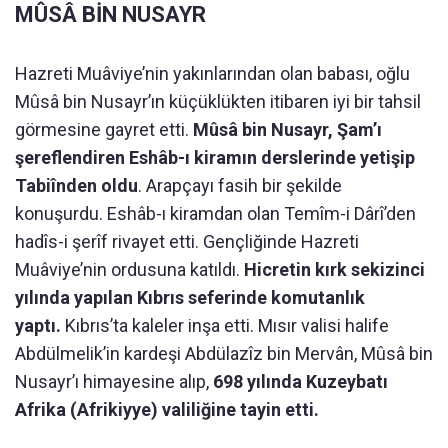
MÛSÂ BİN NUSAYR
Hazreti Muâviye’nin yakınlarından olan babası, oğlu
Mûsâ bin Nusayr’ın küçüklükten itibaren iyi bir tahsil
görmesine gayret etti.
Mûsâ bin Nusayr, Şam’ı
şereflendiren Eshâb-ı kiramın derslerinde yetişip
Tabiînden oldu
. Arapçayı fasih bir şekilde
konuşurdu. Eshâb-ı kiramdan olan Temîm-i Dârî’den
hadîs-i şerîf rivayet etti. Gençliğinde Hazreti
Muâviye’nin ordusuna katıldı.
Hicretin kırk sekizinci
yılında yapılan Kıbrıs seferinde komutanlık
yaptı.
Kıbrıs’ta kaleler inşa etti. Mısır valisi halife
Abdülmelik’in kardeşi Abdülazîz bin Mervân, Mûsâ bin
Nusayr’ı himayesine alıp,
698 yılında Kuzeybatı
Afrika (Afrikiyye) valiliğine tayin etti.