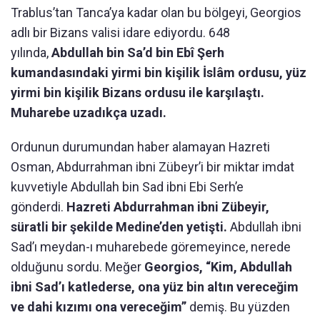
Trablus’tan Tanca’ya kadar olan bu bölgeyi, Georgios
adlı bir Bizans valisi idare ediyordu. 648
yılında,
Abdullah bin Sa’d bin Ebî Şerh
kumandasındaki yirmi bin kişilik İslâm ordusu, yüz
yirmi bin kişilik Bizans ordusu ile karşılaştı.
Muharebe uzadıkça uzadı.
Ordunun durumundan haber alamayan Hazreti
Osman, Abdurrahman ibni Zübeyr’i bir miktar imdat
kuvvetiyle Abdullah bin Sad ibni Ebi Serh’e
gönderdi.
Hazreti Abdurrahman ibni Zübeyir,
süratli bir şekilde Medine’den yetişti.
Abdullah ibni
Sad’ı meydan-ı muharebede göremeyince, nerede
olduğunu sordu. Meğer
Georgios, “Kim, Abdullah
ibni Sad’ı katlederse, ona yüz bin altın vereceğim
ve dahi kızımı ona vereceğim”
demiş. Bu yüzden