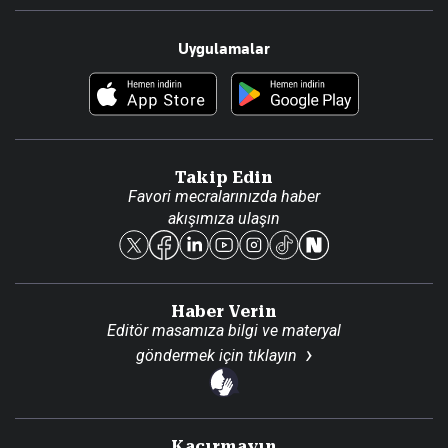
Resmî Ilanlar
Hakkımızda
Uygulamalar
Haberler
İletişim
Foto Haber
Künye
Video Galeri
Gazete Aboneliği
Danışma Telefonları
Takip Edin
Favori mecralarınızda haber
Yasal
akışımıza ulaşın
Reklam Ver
Haber Verin
Editör masamıza bilgi ve materyal
göndermek için
tıklayın
Kaçırmayın