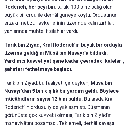
Roderich, her şeyi
bırakarak, 100 bine baliğ olan
büyük bir ordu ile derhâl güneye koştu. Ordusunun
erzakı mebzul, askerlerinin üzerinde kalın zırhlar,
yanlarında muhtelif silâhlar vardı.
Târık bin Ziyâd, Kral Roderich’in büyük bir orduyla
üzerine geldiğini Mûsâ bin Nusayr’a bildirdi.
Yardımcı kuvvet yetişene kadar çevredeki kaleleri,
şehirleri fethetmeye başladı.
Târık bin Ziyâd, bu faaliyet içindeyken;
Mûsâ bin
Nusayr’dan 5 bin kişilik bir yardım geldi. Böylece
mücâhidlerin sayısı 12 bini buldu.
Bu arada Kral
Roderich’in ordusu iyice yaklaşmıştı. Düşmanın
görünüşte çok kuvvetli olması, Târık bin Ziyâd’ın
maneviyâtını bozamadı. Tek emeli, derhâl savaşa