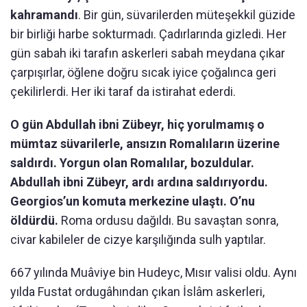
kahramandı
. Bir gün, süvarilerden müteşekkil güzide
bir birliği harbe sokturmadı. Çadırlarında gizledi. Her
gün sabah iki tarafın askerleri sabah meydana çıkar
çarpışırlar, öğlene doğru sıcak iyice çoğalınca geri
çekilirlerdi. Her iki taraf da istirahat ederdi.
O gün Abdullah ibni Zübeyr, hiç yorulmamış o
mümtaz süvarilerle, ansızın Romalıların üzerine
saldırdı. Yorgun olan Romalılar, bozuldular.
Abdullah ibni Zübeyr, ardı ardına saldırıyordu.
Georgios’un komuta merkezine ulaştı. O’nu
öldürdü.
Roma ordusu dağıldı. Bu savaştan sonra,
civar kabileler de cizye karşılığında sulh yaptılar.
667 yılında Muâviye bin Hudeyc, Mısır valisi oldu. Aynı
yılda Fustat ordugâhından çıkan İslâm askerleri,