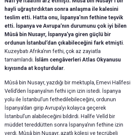
Nâfî’ye itaatini arz etmişti. Mûsâ bin Nusayr’ı bir
hayli uğraştırdıktan sonra anlaşma ile kalesini
teslim etti. Hatta onu, İspanya’nın fethine teşvik
etti. İspanya ve Avrupa’nın durumunu çok iyi bilen
Mûsâ bin Nusayr, İspanya’ya giren güçlü bir
ordunun İstanbul’dan çıkabileceğini fark etmişti
.
Kuzeybatı Afrika’nın fethi, çok az zayiatla
tamamlandı.
İslâm cengâverleri Atlas Okyanusu
kıyısında at koşturdular
.
Mûsâ bin Nusayr, yazdığı bir mektupla, Emevi Halîfesi
Velîd’den İspanya’nın fethi için izin istedi. İspanya
yolu ile İstanbul’un fethedilebileceğini, ordunun
İspanya’dan girip Avrupa’yı kolayca geçerek
İstanbul’un alabileceğini bildirdi. Halîfe Velîd bir
müddet tereddütten sonra İspanya’nın fethine izin
verdi. Mûsâ bin Nusayr, azatlı kölesi ve tecrübeli