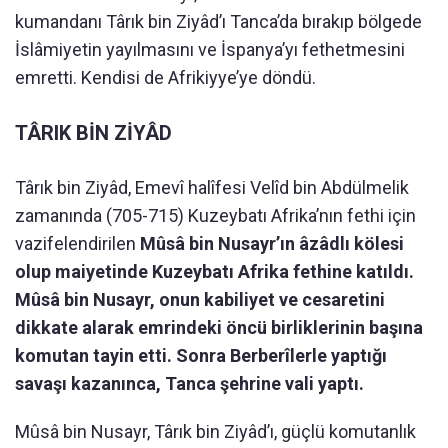
kumandanı Târık bin Ziyâd’ı Tanca’da bırakıp bölgede
İslâmiyetin yayılmasını ve İspanya’yı fethetmesini
emretti. Kendisi de Afrikiyye’ye döndü.
TÂRIK BİN ZİYÂD
Târık bin Ziyâd, Emevî halîfesi Velîd bin Abdülmelik
zamanında (705-715) Kuzeybatı Afrika’nın fethi için
vazifelendirilen
Mûsâ bin Nusayr’ın âzâdlı kölesi
olup maiyetinde Kuzeybatı Afrika fethine katıldı.
Mûsâ bin Nusayr, onun kabiliyet ve cesaretini
dikkate alarak emrindeki öncü birliklerinin başına
komutan tayin etti. Sonra Berberîlerle yaptığı
savaşı kazanınca, Tanca şehrine vali yaptı.
Mûsâ bin Nusayr, Târık bin Ziyâd’ı, güçlü komutanlık