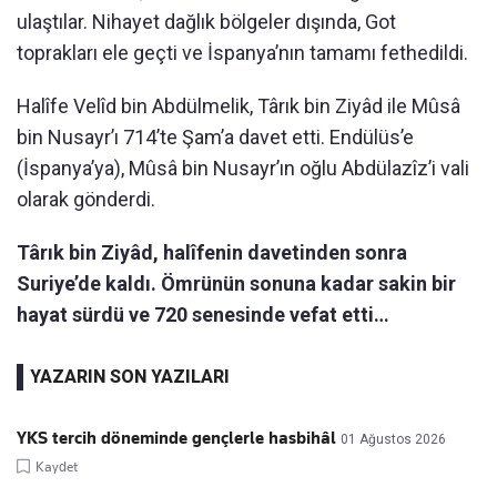
ulaştılar. Nihayet dağlık bölgeler dışında, Got
toprakları ele geçti ve İspanya’nın tamamı fethedildi.
Halîfe Velîd bin Abdülmelik, Târık bin Ziyâd ile Mûsâ
bin Nusayr’ı 714’te Şam’a davet etti. Endülüs’e
(İspanya’ya), Mûsâ bin Nusayr’ın oğlu Abdülazîz’i vali
olarak gönderdi.
Târık bin Ziyâd, halîfenin davetinden sonra
Suriye’de kaldı. Ömrünün sonuna kadar sakin bir
hayat sürdü ve 720 senesinde vefat etti…
YAZARIN SON YAZILARI
YKS tercih döneminde gençlerle hasbihâl
01 Ağustos 2026
Kaydet