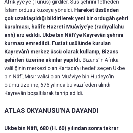
Afrikiyye’ye (Tunus) girdiler. Sus şehrini fetheden
İslâm ordusu kuzeye yöneldi.
Hareket üssünden
çok uzaklaşıldığı bildirilerek yeni bir ordugâh şehri
kurulması, halîfe Hazreti Muâviye’ye (radıyallahü
anh) arz edildi.
Ukbe bin Nâfî’ye Kayrevân şehrini
kurması emredildi. Fustat usûlünde kurulan
Kayrevân’ı merkez üssü olarak kullanıp, Bizans
şehirleri üzerine akınlar yapıldı.
Bizans’ın Afrika
valiliğinin merkezi olan Kartaca’yı hedef seçen Ukbe
bin Nâfî, Mısır valisi olan Muâviye bin Hudeyc’in
ölümü üzerine, 675 yılında bu vazifeden alındı.
Kayrevân boşaltılarak tahrip edildi.
ATLAS OKYANUSU’NA DAYANDI
Ukbe bin Nâfî, 680 (H. 60) yılından sonra tekrar