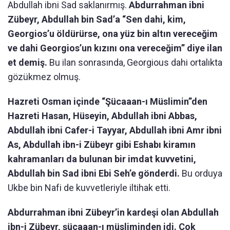
Abdullah ibni Sad saklanırmış.
Abdurrahman ibni
Zübeyr, Abdullah bin Sad’a “Sen dahi, kim,
Georgios’u öldürürse, ona yüz bin altın vereceğim
ve dahi Georgios’un kızını ona vereceğim” diye ilan
et demiş.
Bu ilan sonrasında, Georgious dahi ortalıkta
gözükmez olmuş.
Hazreti Osman içinde “Şücaaan-ı Müslimin”den
Hazreti Hasan, Hüseyin, Abdullah ibni Abbas,
Abdullah ibni Cafer-i Tayyar, Abdullah ibni Amr ibni
As, Abdullah ibn-i Zübeyr gibi Eshabı kiramın
kahramanları da bulunan bir imdat kuvvetini,
Abdullah bin Sad ibni Ebi Seh’e gönderdi.
Bu orduya
Ukbe bin Nafi de kuvvetleriyle iltihak etti.
Abdurrahman ibni Zübeyr’in kardeşi olan Abdullah
ibn-i Zübeyr, şücaaan-ı müsliminden idi. Çok