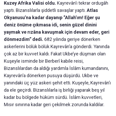
Kuzey Afrika Valisi oldu.
Kayrevân’ı tekrar ordugâh
yaptı. Bizanslılarla şiddetli savaşlar yaptı.
Atlas
Okyanusu’na kadar dayanıp “Allah’ım! Eğer şu
deniz önüme çıkmasa idi, senin güzel dinini
yaymak ve rızâna kavuşmak için devam eder, geri
dönmezdim” dedi.
682 yılında geriye dönerken
askerlerini bölük bölük Kayrevân’a gönderdi. Yanında
çok az bir kuvvet kaldı. Fakat Ukbe’ye düşman olan
Kuşeyle isminde bir Berberî kabile reisi,
Bizanslılardan da aldığı yardımla İslâm kumandanını,
Kayrevân’a dönerken pusuya düşürdü. Ukbe ve
yanındaki üç yüz askeri şehit etti. Kuşeyle, Kayrevân’ı
da ele geçirdi. Bizanslılarla iş birliği yaparak beş yıl
kadar bu bölgede hüküm sürdü. İslâm kuvvetleri,
Mısır sınırına kadar geri çekilmek zorunda kaldılar.