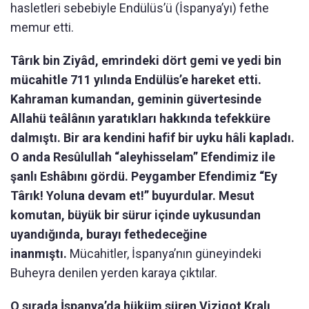
hasletleri sebebiyle Endülüs’ü (İspanya’yı) fethe
memur etti.
Târık bin Ziyâd, emrindeki dört gemi ve yedi bin
mücahitle 711 yılında Endülüs’e hareket etti.
Kahraman kumandan, geminin güvertesinde
Allahü teâlânın yaratıkları hakkında tefekküre
dalmıştı. Bir ara kendini hafif bir uyku hâli kapladı.
O anda Resûlullah “aleyhisselam” Efendimiz ile
şanlı Eshâbını gördü. Peygamber Efendimiz “Ey
Târık! Yoluna devam et!” buyurdular. Mesut
komutan, büyük bir sürur içinde uykusundan
uyandığında, burayı fethedeceğine
inanmıştı.
Mücahitler, İspanya’nın güneyindeki
Buheyra denilen yerden karaya çıktılar.
O sırada İspanya’da hüküm süren Vizigot Kralı