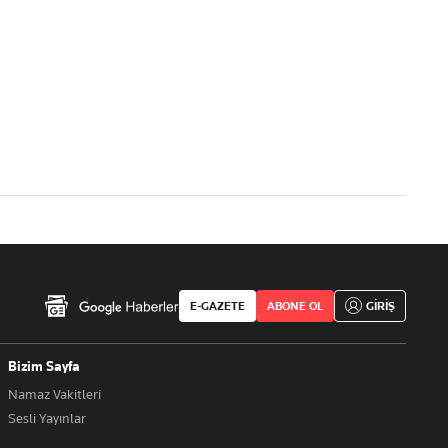
E-GAZETE
ABONE OL
GİRİŞ
Bizim Sayfa
Namaz Vakitleri
Sesli Yayınlar