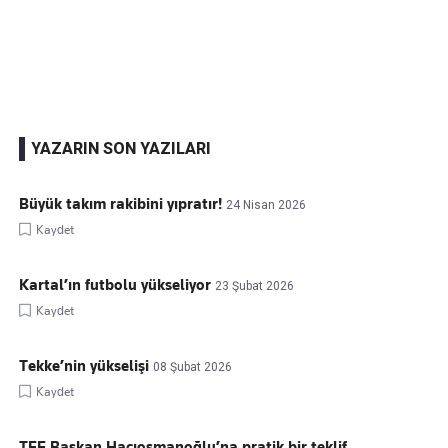
Kaçırmayın
Ücretsiz üye olun, gündemi şekillendiren gelişmeleri önce siz duyun
YAZARIN SON YAZILARI
Büyük takım rakibini yıpratır!
24 Nisan 2026
Kaydet
Kartal’ın futbolu yükseliyor
23 Şubat 2026
Kaydet
Tekke’nin yükselişi
08 Şubat 2026
Kaydet
TFF Başkan Hacıosmanoğlu’na pratik bir teklif