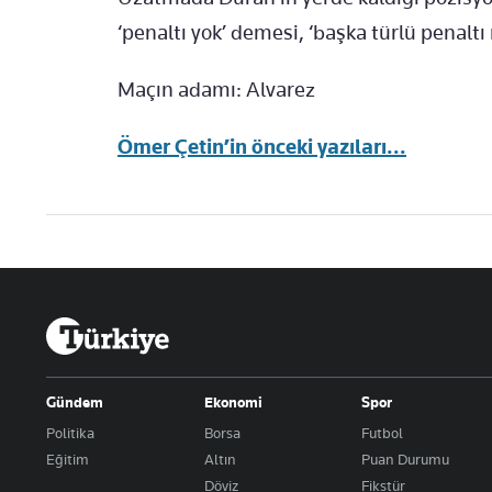
‘penaltı yok’ demesi, ‘başka türlü penaltı 
Maçın adamı: Alvarez
Ömer Çetin’in önceki yazıları...
Gündem
Ekonomi
Spor
Politika
Borsa
Futbol
Eğitim
Altın
Puan Durumu
Döviz
Fikstür