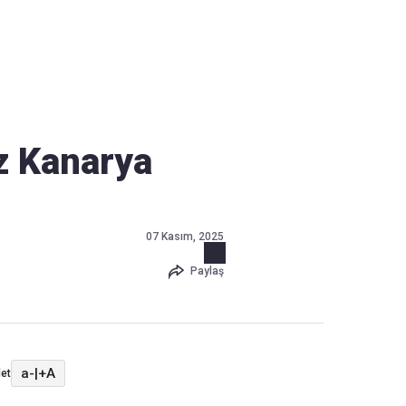
Haber Verin
Editör masamıza bilgi ve materyal göndermek için
tıklayın
z Kanarya
07 Kasım, 2025
Paylaş
a-
|
+A
et