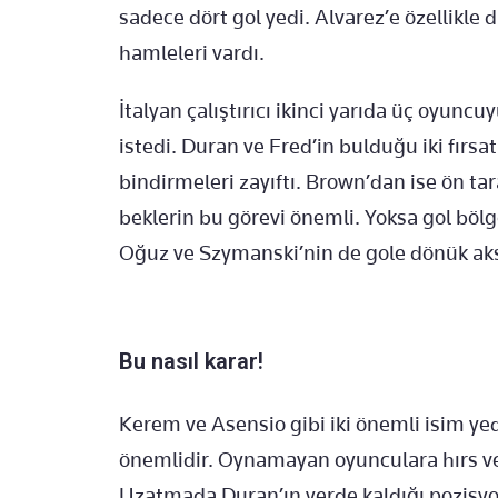
sadece dört gol yedi. Alvarez’e özellikle d
hamleleri vardı.
İtalyan çalıştırıcı ikinci yarıda üç oyun
istedi. Duran ve Fred’in bulduğu iki fır
bindirmeleri zayıftı. Brown’dan ise ön ta
beklerin bu görevi önemli. Yoksa gol bölge
Oğuz ve Szymanski’nin de gole dönük aksi
Bu nasıl karar!
Kerem ve Asensio gibi iki önemli isim y
önemlidir. Oynamayan oyunculara hırs ver
Uzatmada Duran’ın yerde kaldığı pozis