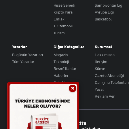
Hisse Senedi
Şampiyonlar Ligi
Kripto Para
Avrupa Ligi
Emlak
Basketbol
T-Otomobil
Turizm
Yazarlar
Diğer Kategoriler
Kurumsal
Bugünün Yazarları
Magazin
Hakkımızda
Tüm Yazarlar
Teknoloji
İletişim
Resmî Ilanlar
Künye
Haberler
Gazete Aboneliği
Foto Haber
Danışma Telefonları
✖
Video Galeri
Yasal
Reklam Ver
Takip Edin
Favori mecralarınızda haber