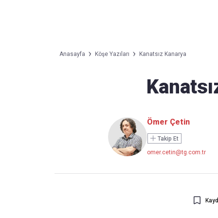
Takip Edin
Favori mecralarınızda haber akışımıza ulaşın
Anasayfa
Köşe Yazıları
Kanatsız Kanarya
Kanatsı
Ömer Çetin
Takip Et
omer.cetin@tg.com.tr
Kayd