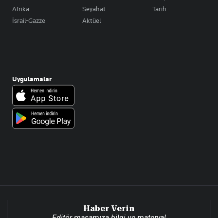
Afrika
Seyahat
Tarih
İsrail-Gazze
Aktüel
Uygulamalar
Haber Verin
Editör masamıza bilgi ve materyal