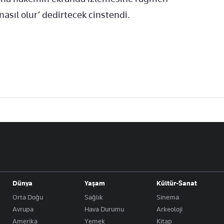
nasıl olur’ dedirtecek cinstendi.
Dünya
Yaşam
Kültür-Sanat
Orta Doğu
Sağlık
Sinema
Avrupa
Hava Durumu
Arkeoloji
Amerika
Yemek
Kitap