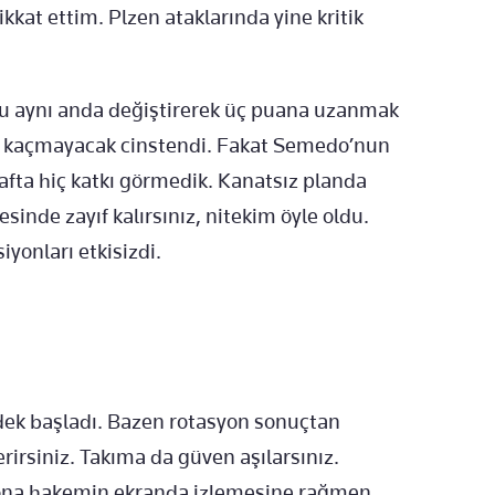
ikkat ettim. Plzen ataklarında yine kritik
cuyu aynı anda değiştirerek üç puana uzanmak
sat kaçmayacak cinstendi. Fakat Semedo’nun
rafta hiç katkı görmedik. Kanatsız planda
sinde zayıf kalırsınız, nitekim öyle oldu.
yonları etkisizdi.
edek başladı. Bazen rotasyon sonuçtan
irsiniz. Takıma da güven aşılarsınız.
yona hakemin ekranda izlemesine rağmen