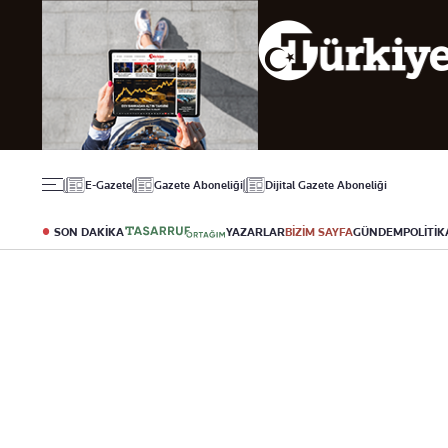
Gündem
Ekonomi
Spor
Politika
Borsa
Futbol
Eğitim
Altın
Puan Durumu
Döviz
Fikstür
Hisse Senedi
Şampiyonlar Ligi
Kripto Para
Avrupa Ligi
Emlak
Basketbol
E-Gazete
Gazete Aboneliği
Dijital Gazete Aboneliği
T-Otomobil
Turizm
SON DAKİKA
YAZARLAR
BİZİM SAYFA
GÜNDEM
POLİTİK
Yazarlar
Diğer Kategoriler
Kurumsal
Bugünün Yazarları
Magazin
Hakkımızda
Tüm Yazarlar
Teknoloji
İletişim
Resmî Ilanlar
Künye
Haberler
Gazete Aboneliği
Foto Haber
Danışma Telefonla
Video Galeri
Yasal
Reklam Ver