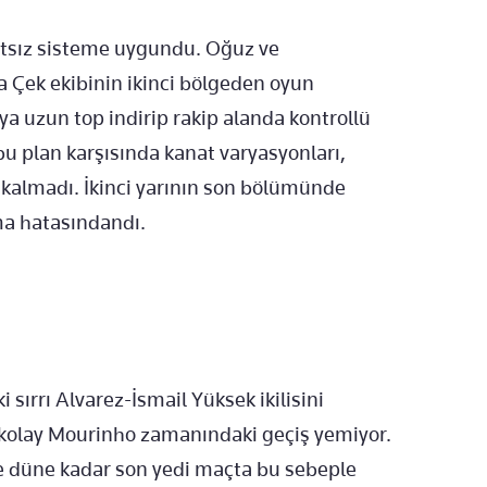
tsız sisteme uygundu. Oğuz ve
kla Çek ekibinin ikinci bölgeden oyun
a uzun top indirip rakip alanda kontrollü
bu plan karşısında kanat varyasyonları,
s kalmadı. İkinci yarının son bölümünde
tma hatasındandı.
sırrı Alvarez-İsmail Yüksek ikilisini
 kolay Mourinho zamanındaki geçiş yemiyor.
çe düne kadar son yedi maçta bu sebeple