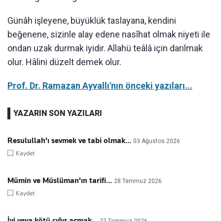
Günâh işleyene, büyüklük taslayana, kendini
beğenene, sizinle alay edene nasîhat olmak niyeti ile
ondan uzak durmak iyidir. Allahü teâlâ için darılmak
olur. Hâlini düzelt demek olur.
Prof. Dr. Ramazan Ayvallı'nın önceki yazıları...
YAZARIN SON YAZILARI
Resulullah'ı sevmek ve tabi olmak...
03 Ağustos 2026
Kaydet
Mümin ve Müslüman'ın tarifi...
28 Temmuz 2026
Kaydet
İyi veya kötü çığır açmak...