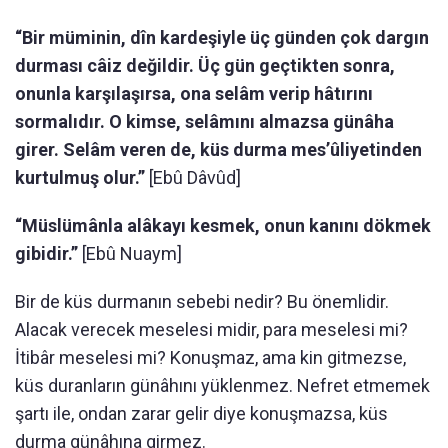
“Bir müminin, dîn kardeşiyle üç günden çok dargın
durması câiz değildir. Üç gün geçtikten sonra,
onunla karşılaşırsa, ona selâm verip hâtırını
sormalıdır. O kimse, selâmını almazsa günâha
girer. Selâm veren de, küs durma mes’ûliyetinden
kurtulmuş olur.”
[Ebû Dâvûd]
“Müslümânla alâkayı kesmek, onun kanını dökmek
gibidir.”
[Ebû Nuaym]
Bir de küs durmanın sebebi nedir? Bu önemlidir.
Alacak verecek meselesi midir, para meselesi mi?
İtibâr meselesi mi? Konuşmaz, ama kin gitmezse,
küs duranların günâhını yüklenmez. Nefret etmemek
şartı ile, ondan zarar gelir diye konuşmazsa, küs
durma günâhına girmez.