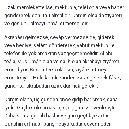
Uzak memlekette ise, mektupla, telefonla veya haber
göndererek gönlünü almalıdır. Dargın olsa da ziyâreti
ve gönlünü almayı ihmâl etmemelidir.
Akrabâsı gelmezse, cevâp vermezse de, giderek
veya hediye, selâm göndererek, yahut mektup ile,
telefon ile yoklamaktan vazgeçmemelidir. Allahü
teâlâ, Müslümân olan ve sâlih olan akrabâyı ziyâreti
emrediyor. Bunun tersi olanları, ziyâret etmeyi
emretmiyor. Hele kendilerinden zarar gelecek fâsık,
günâhkâr akrabâdan uzak durmak gerekir.
Dargın olana, üç günden önce gidip barışmak, daha
iyidir. Güçlük olmaması için, üç gün izin verilmiştir.
Daha sonra günâh başlar ve gün geçtikçe artar.
Günâhın artması, barışıncaya kadar devâm eder.