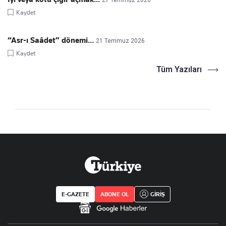
27 Temmuz 2026
Kaydet
“Asr-ı Saâdet” dönemi...
21 Temmuz 2026
Kaydet
Tüm Yazıları
E-GAZETE
ABONE OL
GİRİŞ