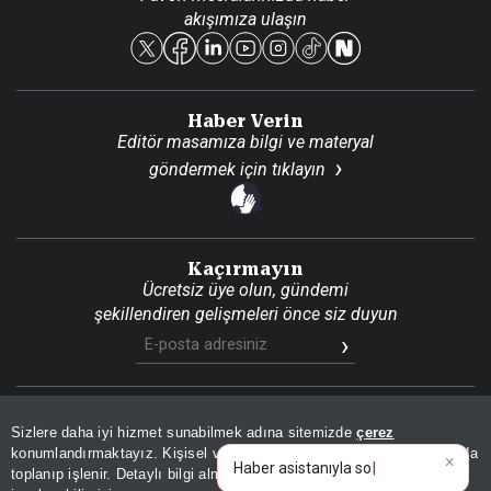
akışımıza ulaşın
Reklam Ver
Haber Verin
Editör masamıza bilgi ve materyal
göndermek için
tıklayın
Kaçırmayın
Ücretsiz üye olun, gündemi
şekillendiren gelişmeleri önce siz duyun
Son Dakika
Site Haritası
RSS
KVKK Aydınlatma Metni
Sizlere daha iyi hizmet sunabilmek adına sitemizde
çerez
Gizlilik Politikası
Çerez Politikası
konumlandırmaktayız. Kişisel verileriniz, KVKK ve GDPR kapsamında
×
Haber
toplanıp işlenir. Detaylı bilgi almak için
Aydınlatma Metnimizi
📰
Son 30 güne ait haberleri, spor gelişmelerini veya yazar yazılarını sorgulayabilirsiniz.