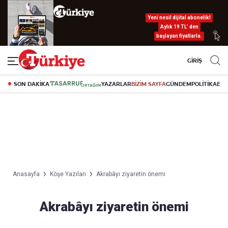
Yeni nesil dijital abonelik!
Aylık 19 TL’ den
başlayan fiyatlarla.
GİRİŞ
SON DAKİKA
YAZARLAR
BİZİM SAYFA
GÜNDEM
POLİTİKA
EK
Anasayfa
Köşe Yazıları
Akrabâyı ziyaretin önemi
Akrabâyı ziyaretin önemi