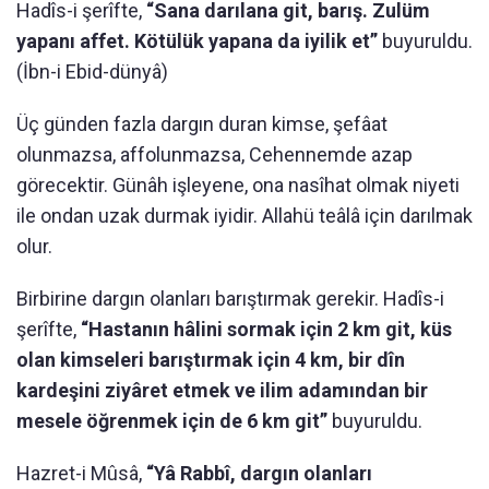
Hadîs-i şerîfte,
“Sana darılana git, barış. Zulüm
yapanı affet. Kötülük yapana da iyilik et”
buyuruldu.
(İbn-i Ebid-dünyâ)
Üç günden fazla dargın duran kimse, şefâat
olunmazsa, affolunmazsa, Cehennemde azap
görecektir. Günâh işleyene, ona nasîhat olmak niyeti
ile ondan uzak durmak iyidir. Allahü teâlâ için darılmak
olur.
Birbirine dargın olanları barıştırmak gerekir. Hadîs-i
şerîfte,
“Hastanın hâlini sormak için 2 km git, küs
olan kimseleri barıştırmak için 4 km, bir dîn
kardeşini ziyâret etmek ve ilim adamından bir
mesele öğrenmek için de 6 km git”
buyuruldu.
Hazret-i Mûsâ,
“Yâ Rabbî, dargın olanları