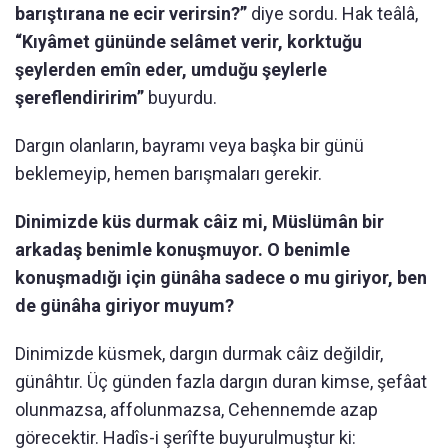
barıştırana ne ecir verirsin?”
diye sordu. Hak teâlâ,
“Kıyâmet gününde selâmet verir, korktuğu
şeylerden emîn eder, umduğu şeylerle
şereflendiririm”
buyurdu.
Dargın olanların, bayramı veya başka bir günü
beklemeyip, hemen barışmaları gerekir.
Dinimizde küs durmak câiz mi, Müslümân bir
arkadaş benimle konuşmuyor. O benimle
konuşmadığı için günâha sadece o mu giriyor, ben
de günâha giriyor muyum?
Dinimizde küsmek, dargın durmak câiz değildir,
günâhtır. Üç günden fazla dargın duran kimse, şefâat
olunmazsa, affolunmazsa, Cehennemde azap
görecektir. Hadîs-i şerîfte buyurulmuştur ki: