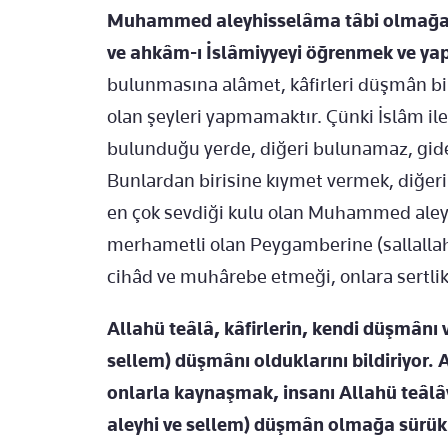
Muhammed aleyhisselâma tâbi olmağa b
ve ahkâm-ı İslâmiyyeyi öğrenmek ve ya
bulunmasına alâmet, kâfirleri düşmân bil
olan şeyleri yapmamaktır. Çünki İslâm ile k
bulunduğu yerde, diğeri bulunamaz, gider
Bunlardan birisine kıymet vermek, diğerin
en çok sevdiği kulu olan Muhammed aleyh
merhametli olan Peygamberine (sallallahü
cihâd ve muhârebe etmeği, onlara sertli
Allahü teâlâ, kâfirlerin, kendi düşmânı
sellem) düşmânı olduklarını bildiriyor.
onlarla kaynaşmak, insanı Allahü teâl
aleyhi ve sellem) düşmân olmağa sürük