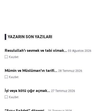
Kaçırmayın
Ücretsiz üye olun, gündemi
şekillendiren gelişmeleri önce siz duyun
YAZARIN SON YAZILARI
Resulullah'ı sevmek ve tabi olmak...
03 Ağustos 2026
Kaydet
Mümin ve Müslüman'ın tarifi...
28 Temmuz 2026
Kaydet
İyi veya kötü çığır açmak...
27 Temmuz 2026
Kaydet
“Asr-ı Saâdet” dönemi...