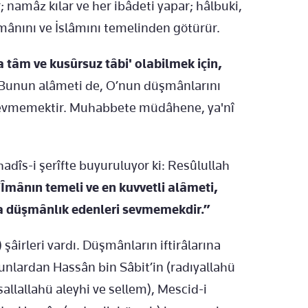
; namâz kılar ve her ibâdeti yapar; hâlbuki,
 îmânını ve İslâmını temelinden götürür.
âm ve kusûrsuz tâbi' olabilmek için,
Bunun alâmeti de, O’nun düşmânlarını
evmemektir. Muhabbete müdâhene, ya'nî
 hadîs-i şerîfte buyuruluyor ki: Resûlullah
Îmânın temeli ve en kuvvetli alâmeti,
 düşmânlık edenleri sevmemekdir.”
 şâirleri vardı. Düşmânların iftirâlarına
 Bunlardan Hassân bin Sâbit’in (radıyallahü
sallallahü aleyhi ve sellem), Mescid-i