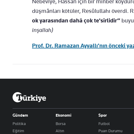
Nebevîye, Hassân için bir minber koydurd
düşmânları kötüler, Resûlullahı överdi. R
ok yarasından dahâ çok te'sîrlidir”
buyu
inşallah)
Prof. Dr. Ramazan Ayvallı'nın önceki yazı
Gündem
Ekonomi
Spor
Politika
Borsa
Futbol
Eğitim
Altın
Puan Durumu