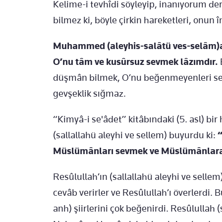
Kelime-i tevhîdi söyleyip, inanıyorum der
bilmez ki, böyle çirkin hareketleri, onun
Muhammed (aleyhis-salâtü ves-selâm)a t
O’nu tâm ve kusûrsuz sevmek lâzımdır.
düşmân bilmek, O’nu beğenmeyenleri s
gevşeklik sığmaz.
“Kimyâ-i se'âdet” kitâbındaki (5. asl) bir
(sallallahü aleyhi ve sellem) buyurdu ki:
“
Müslümânları sevmek ve Müslümânlara
Resûlullah’ın (sallallahü aleyhi ve sellem)
cevâb verirler ve Resûlullah’ı överlerdi.
anh) şiirlerini çok beğenirdi. Resûlullah (