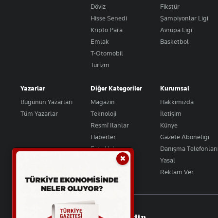
Döviz
Fikstür
Hisse Senedi
Şampiyonlar Ligi
Kripto Para
Avrupa Ligi
Emlak
Basketbol
T-Otomobil
Turizm
Yazarlar
Diğer Kategoriler
Kurumsal
Bugünün Yazarları
Magazin
Hakkımızda
Tüm Yazarlar
Teknoloji
İletişim
Resmî Ilanlar
Künye
Haberler
Gazete Aboneliği
Foto Haber
Danışma Telefonları
✖
Video Galeri
Yasal
Reklam Ver
Takip Edin