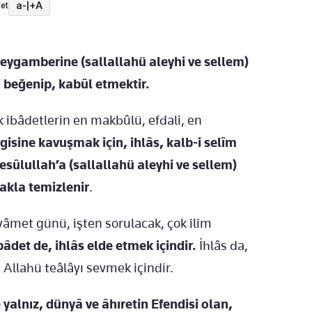
a-
|
+A
et
 Peygamberine (sallallahü aleyhi ve sellem)
i beğenip, kabûl etmektir.
 ibâdetlerin en makbûlü, efdali, en
gisine kavuşmak için, ihlâs, kalb-i selîm
sûlullah’a (sallallahü aleyhi ve sellem)
akla temizlenir
.
yâmet günü, işten sorulacak, çok ilim
ibâdet de, ihlâs elde etmek içindir.
İhlâs da,
n Allahü teâlâyı sevmek içindir.
yalnız, dünyâ ve âhıretin Efendisi olan,