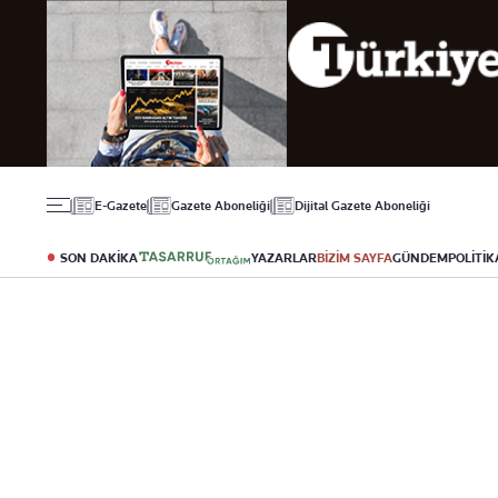
Gündem
Ekonomi
Spor
Politika
Borsa
Futbol
Eğitim
Altın
Puan Durumu
Döviz
Fikstür
Hisse Senedi
Şampiyonlar Ligi
Kripto Para
Avrupa Ligi
Emlak
Basketbol
E-Gazete
Gazete Aboneliği
Dijital Gazete Aboneliği
T-Otomobil
Turizm
SON DAKİKA
YAZARLAR
BİZİM SAYFA
GÜNDEM
POLİTİK
Yazarlar
Diğer Kategoriler
Kurumsal
Bugünün Yazarları
Magazin
Hakkımızda
Tüm Yazarlar
Teknoloji
İletişim
Resmî Ilanlar
Künye
Haberler
Gazete Aboneliği
Foto Haber
Danışma Telefonları
Video Galeri
Yasal
Reklam Ver