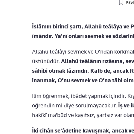
Kayd
İslâmın birinci şartı, Allahü teâlâya ve
îmândır. Ya'nî onları sevmek ve sözlerin
Allahü teâlâyı sevmek ve O’ndan korkmak
üstünüdür.
Allahü teâlânın rızâsına, sev
sâhibi olmak lâzımdır. Kalb de, ancak Re
inanmak, O’nu sevmek ve O’na tâbi olm
İlim öğrenmek, ibâdet yapmak içindir. Kı
öğrendin mi diye sorulmayacaktır.
İş ve 
hakîkî ma'bûd ve kayıtsız, şartsız var ola
İki cihân se'âdetine kavuşmak, ancak ve 