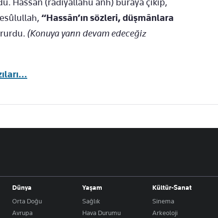
u. Hassân (radıyallahü anh) buraya çıkıp,
esûlullah,
“Hassân’ın sözleri, düşmânlara
rurdu.
(Konuya yarın devam edeceğiz
ları...
Dünya
Yaşam
Kültür-Sanat
Orta Doğu
Sağlık
Sinema
Avrupa
Hava Durumu
Arkeoloji