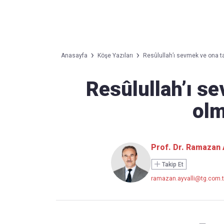
Takip Edin
Favori mecralarınızda haber
Anasayfa
Köşe Yazıları
Resûlullah’ı sevmek ve ona ta
akışımıza ulaşın
Resûlullah’ı s
olm
Prof. Dr. Ramazan A
Takip Et
ramazan.ayvalli@tg.com.t