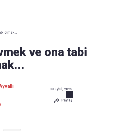
Haber Verin
Editör masamıza bilgi ve materyal
bi olmak...
göndermek için
tıklayın
evmek ve ona tabi
ak...
yvallı
08 Eylül, 2025
Paylaş
r