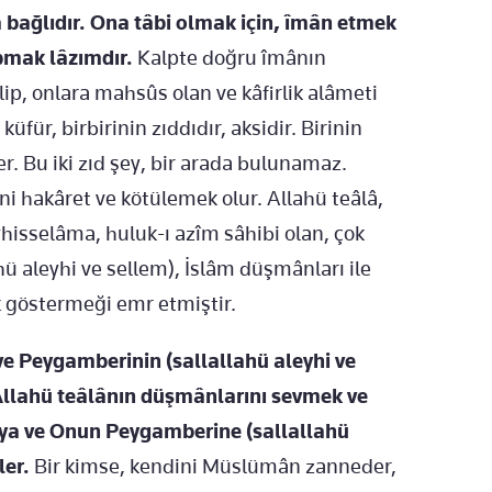
ağlıdır. Ona tâbi olmak için, îmân etmek
pmak lâzımdır.
Kalpte doğru îmânın
ip, onlara mahsûs olan ve kâfirlik alâmeti
üfür, birbirinin zıddıdır, aksidir. Birinin
. Bu iki zıd şey, bir arada bulunamaz.
i hakâret ve kötülemek olur. Allahü teâlâ,
isselâma, huluk-ı azîm sâhibi olan, çok
 aleyhi ve sellem), İslâm düşmânları ile
k göstermeği emr etmiştir.
 ve Peygamberinin (sallallahü aleyhi ve
 Allahü teâlânın düşmânlarını sevmek ve
âya ve Onun Peygamberine (sallallahü
ler.
Bir kimse, kendini Müslümân zanneder,