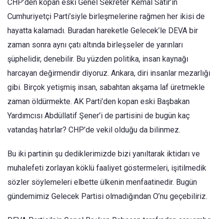
CHP’den kopan eski Genel Sekreter Kemal Satır’ın
Cumhuriyetçi Parti’siyle birleşmelerine rağmen her ikisi de
hayatta kalamadı. Buradan hareketle Gelecek’le DEVA bir
zaman sonra aynı çatı altında birleşseler de yarınları
şüphelidir, denebilir. Bu yüzden politika, insan kaynağı
harcayan değirmendir diyoruz. Ankara, diri insanlar mezarlığı
gibi. Birçok yetişmiş insan, sabahtan akşama laf üretmekle
zaman öldürmekte. AK Parti’den kopan eski Başbakan
Yardımcısı Abdüllatif Şener’i de partisini de bugün kaç
vatandaş hatırlar? CHP’de vekil olduğu da bilinmez.
Bu iki partinin şu dediklerimizde bizi yanıltarak iktidarı ve
muhalefeti zorlayan köklü faaliyet göstermeleri, işitilmedik
sözler söylemeleri elbette ülkenin menfaatinedir. Bugün
gündemimiz Gelecek Partisi olmadığından O’nu geçebiliriz.