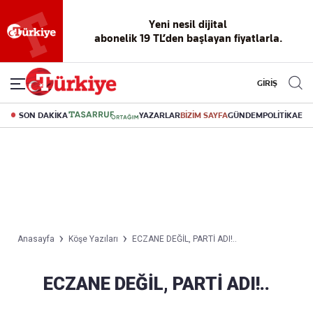
Yeni nesil dijital
abonelik 19 TL’den başlayan fiyatlarla.
GİRİŞ
SON DAKİKA
YAZARLAR
BİZİM SAYFA
GÜNDEM
POLİTİKA
EK
Anasayfa
Köşe Yazıları
ECZANE DEĞİL, PARTİ ADI!..
ECZANE DEĞİL, PARTİ ADI!..