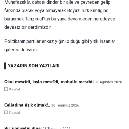
Muhafazakâr, dahası dindar bir aile ve çevreden gelip
farkında olarak veya olmayarak Beyaz Türk kimliğine
bürünmek Tanzimat’tan bu yana devam eden neredeyse
devasız bir derdimizdir.
Politikanın partiler enkaz yığını olduğu gibi yitik insanlar
galerisi de vardır.
YAZARIN SON YAZILARI
Okul mescîdi, kışla mescîdi, mahalle mescîdi
01 Ağustos 2026
Kaydet
Celladına âşık olmak!..
30 Temmuz 2026
Kaydet
Bir zihniyetin iflası
28 Temmuz 2026