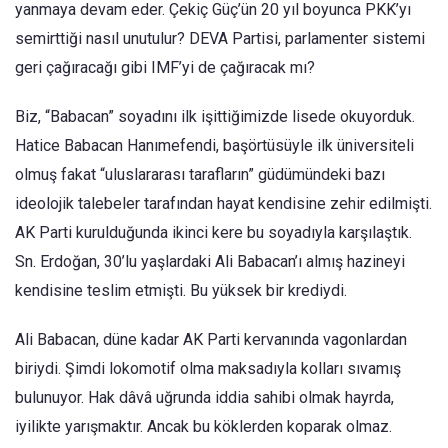
yanmaya devam eder. Çekiç Güç’ün 20 yıl boyunca PKK’yı
semirttiği nasıl unutulur? DEVA Partisi, parlamenter sistemi
geri çağıracağı gibi IMF’yi de çağıracak mı?
Biz, “Babacan” soyadını ilk işittiğimizde lisede okuyorduk.
Hatice Babacan Hanımefendi, başörtüsüyle ilk üniversiteli
olmuş fakat “uluslararası tarafların” güdümündeki bazı
ideolojik talebeler tarafından hayat kendisine zehir edilmişti.
AK Parti kurulduğunda ikinci kere bu soyadıyla karşılaştık.
Sn. Erdoğan, 30’lu yaşlardaki Ali Babacan’ı almış hazineyi
kendisine teslim etmişti. Bu yüksek bir krediydi.
Ali Babacan, düne kadar AK Parti kervanında vagonlardan
biriydi. Şimdi lokomotif olma maksadıyla kolları sıvamış
bulunuyor. Hak dâvâ uğrunda iddia sahibi olmak hayrda,
iyilikte yarışmaktır. Ancak bu köklerden koparak olmaz.