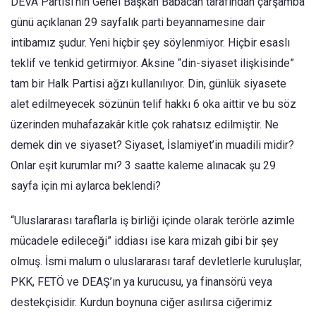
DEVA Partisi’nin Genel Başkan Babacan tarafından çarşamba
günü açıklanan 29 sayfalık parti beyannamesine dair
intibamız şudur. Yeni hiçbir şey söylenmiyor. Hiçbir esaslı
teklif ve tenkid getirmiyor. Aksine “din-siyaset ilişkisinde”
tam bir Halk Partisi ağzı kullanılıyor. Din, günlük siyasete
alet edilmeyecek sözünün telif hakkı 6 oka aittir ve bu söz
üzerinden muhafazakâr kitle çok rahatsız edilmiştir. Ne
demek din ve siyaset? Siyaset, İslamiyet’in muadili midir?
Onlar eşit kurumlar mı? 3 saatte kaleme alınacak şu 29
sayfa için mi aylarca beklendi?
“Uluslararası taraflarla iş birliği içinde olarak terörle azimle
mücadele edileceği” iddiası ise kara mizah gibi bir şey
olmuş. İsmi malum o uluslararası taraf devletlerle kuruluşlar,
PKK, FETÖ ve DEAŞ’ın ya kurucusu, ya finansörü veya
destekçisidir. Kurdun boynuna ciğer asılırsa ciğerimiz