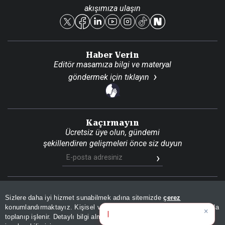
akışımıza ulaşın
Reklam Ver
Haber Verin
Editör masamıza bilgi ve materyal
göndermek için
tıklayın
Kaçırmayın
Ücretsiz üye olun, gündemi
şekillendiren gelişmeleri önce siz duyun
Son Dakika
Site Haritası
RSS
KVKK Aydınlatma Metni
Sizlere daha iyi hizmet sunabilmek adına sitemizde
çerez
Gizlilik Politikası
Çerez Politikası
konumlandırmaktayız. Kişisel verileriniz, KVKK ve GDPR kapsamında
×
Bugünü
toplanıp işlenir. Detaylı bilgi almak için
Aydınlatma Metnimizi
📰
Son 30 güne ait haberleri, spor gelişmelerini veya yazar yazılarını sorgulayabilirsiniz.
© 2026 İhlas Medya Grubu. Tüm Hakları Saklıdır