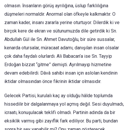
olmasın. İnsanların görüş ayrılığına, üslup farklılığına
düşmeleri normaldir. Anormal olan öfkeyle kalkmaktır. O
zaman kader, insanı zararla yerine oturtuyor. Dilerdik ki ve
birçok kere de ekran ve sütunumuzda dile getirdik ki Sn.
Abdullah Gül ile Sn. Ahmet Davutoğlu, bir süre sussalar,
kenarda otursalar, müracaat adamı, danışılan insan olsalar
çok daha faydalı olurlardı. Ali Babacan’a ise Sn. Tayyip
Erdoğan bizzat “gitme” demişti. Ayrılmayıp hizmetine
devam edebilirdi. Dâvâ sahibi insan için aslolan kendinin
iktidar olmasından önce fikrinin iktidar olmasıdır.
Gelecek Partisi, kurulalı kaç ay olduğu hâlde toplumda
hissedilir bir dalgalanmaya yol açmış değil. Sesi duyulmadı,
icraatı, konuşulacak teklifi olmadı. Partinin adında da bir
eksiklik varmış gibi zayıflık fark ediliyor. Bu parti, bundan
sonra bir şey yapabilir mi? Onu zaman gösterecek.