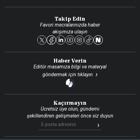
Video Galeri
Gazete Aboneliği
Danışma Telefonları
Takip Edin
Favori mecralarınızda haber
Yasal
akışımıza ulaşın
Reklam Ver
Haber Verin
Editör masamıza bilgi ve materyal
göndermek için
tıklayın
Kaçırmayın
Ücretsiz üye olun, gündemi
şekillendiren gelişmeleri önce siz duyun