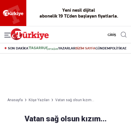
Yeni nesil dijital
abonelik 19 TL’den başlayan fiyatlarla.
GİRİŞ
SON DAKİKA
YAZARLAR
BİZİM SAYFA
GÜNDEM
POLİTİKA
EK
Anasayfa
Köşe Yazıları
Vatan sağ olsun kızım...
Vatan sağ olsun kızım...