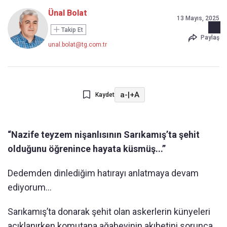
Ünal Bolat
13 Mayıs, 2025
Takip Et
Paylaş
unal.bolat@tg.com.tr
a-
|
+A
Kaydet
“Nazife teyzem nişanlısının Sarıkamış’ta şehit
olduğunu öğrenince hayata küsmüş...”
Dedemden dinlediğim hatırayı anlatmaya devam
ediyorum...
Sarıkamış’ta donarak şehit olan askerlerin künyeleri
açıklanırken komutana ağabeyinin akıbetini sorunca