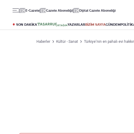
Gündem
Ekonomi
Spor
E-Gazete
Gazete Aboneliği
Dijital Gazete Aboneliği
Politika
Borsa
Futbol
Eğitim
Altın
Puan Durumu
SON DAKİKA
YAZARLAR
BİZİM SAYFA
GÜNDEM
POLİTİK
Döviz
Fikstür
Hisse Senedi
Şampiyonlar Ligi
Haberler
Kültür - Sanat
Türkiye'nin en pahalı evi hakkı
Kripto Para
Avrupa Ligi
Emlak
Basketbol
T-Otomobil
Turizm
Yazarlar
Diğer Kategoriler
Kurumsal
Bugünün Yazarları
Magazin
Hakkımızda
Tüm Yazarlar
Teknoloji
İletişim
Resmî Ilanlar
Künye
Haberler
Gazete Aboneliği
Foto Haber
Danışma Telefonları
Video Galeri
Yasal
Reklam Ver