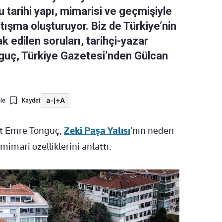
 tarihi yapı, mimarisi ve geçmişiyle
ışma oluşturuyor. Biz de Türkiye’nin
ak edilen soruları, tarihçi-yazar
guç, Türkiye Gazetesi’nden Gülcan
a-
|
+A
le
Kaydet
fet Emre Tonguç,
Zeki Paşa Yalısı
’nın neden
mimari özelliklerini anlattı.