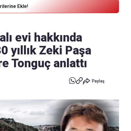
ilerine Ekle!
Haber Verin
Editör masamıza bilgi ve materyal
alı evi hakkında
göndermek için
tıklayın
0 yıllık Zeki Paşa
re Tonguç anlattı
Paylaş