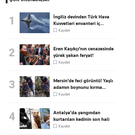
İngiliz devinden Türk Hava
1
Kuvvetleri envanteri iç...
Kaçırmayın
Kaydet
Ücretsiz üye olun, gündemi
şekillendiren gelişmeleri önce siz duyun
Eren Kaşıkçı'nın cenazesinde
2
yürek yakan feryat!
Kaydet
Mersin'de feci görüntü! Yaşlı
3
adamın boynunu kırma...
Kaydet
Antalya’da yangından
4
kurtarılan kedinin son hali
Kaydet