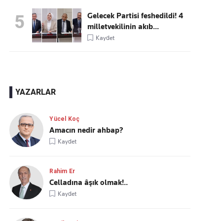
Gelecek Partisi feshedildi! 4
5
milletvekilinin akıb...
Kaydet
YAZARLAR
Yücel Koç
Amacın nedir ahbap?
Kaydet
Rahim Er
Celladına âşık olmak!..
Kaydet