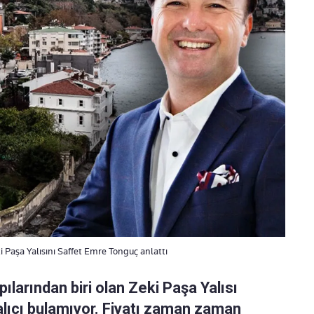
ki Paşa Yalısını Saffet Emre Tonguç anlattı
ılarından biri olan Zeki Paşa Yalısı
alıcı bulamıyor. Fiyatı zaman zaman