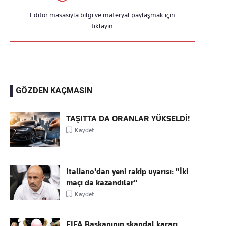
Editör masasıyla bilgi ve materyal paylaşmak için
tıklayın
GÖZDEN KAÇMASIN
TAŞITTA DA ORANLAR YÜKSELDİ!
Kaydet
Italiano'dan yeni rakip uyarısı: "İki
maçı da kazandılar"
Kaydet
FIFA Başkanının skandal kararı