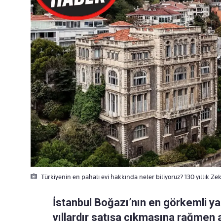
Türkiyenin en pahalı evi hakkında neler biliyoruz? 130 yıllık Ze
İstanbul Boğazı’nın en görkemli yap
yıllardır satışa çıkmasına rağmen 