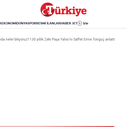
Dünya
Yaşam
Kültür-Sanat
Orta Doğu
Sağlık
Sinema
Avrupa
Hava Durumu
Arkeoloji
A
EKONOMİ
DÜNYA
SPOR
RESMİ İLANLAR
HABER JET
İzle
Amerika
Yemek
Kitap
Afrika
Seyahat
Tarih
nda neler biliyoruz? 130 yıllık Zeki Paşa Yalısı'nı Saffet Emre Tonguç anlattı
İsrail-Gazze
Aktüel
Uygulamalar