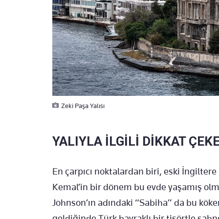
Zeki Paşa Yalısı
YALIYLA İLGİLİ DİKKAT ÇE
En çarpıcı noktalardan biri, eski İngilter
Kemal’in bir dönem bu evde yaşamış olma
Johnson’ın adındaki “Sabiha” da bu köken
geldiğinde Türk bayraklı bir tişörtle sahn