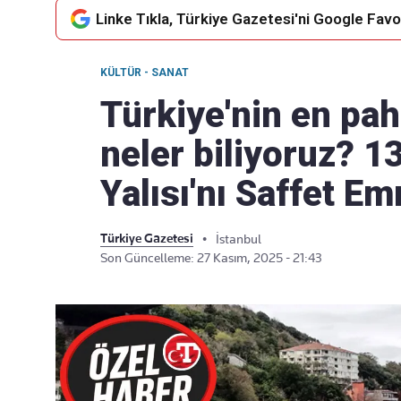
Linke Tıkla, Türkiye Gazetesi'ni Google Favor
KÜLTÜR - SANAT
Takip Edin
Favori mecralarınızda haber
Türkiye'nin en pah
akışımıza ulaşın
neler biliyoruz? 13
Yalısı'nı Saffet Em
Türkiye Gazetesi
•
İstanbul
Son Güncelleme: 27 Kasım, 2025 - 21:43