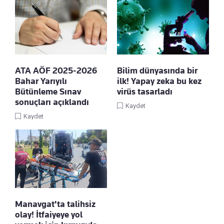
ATA AÖF 2025-2026
Bilim dünyasında bir
Bahar Yarıyılı
ilk! Yapay zeka bu kez
Bütünleme Sınav
virüs tasarladı
sonuçları açıklandı
Kaydet
Kaydet
Manavgat'ta talihsiz
olay! İtfaiyeye yol