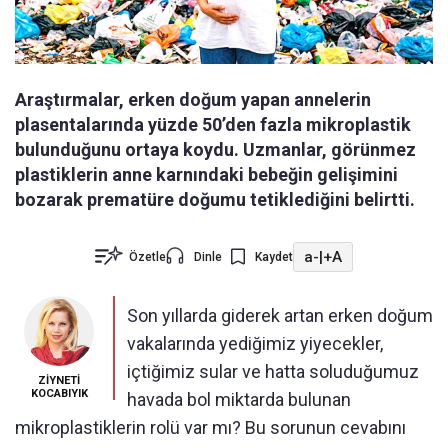
Araştırmalar, erken doğum yapan annelerin
plasentalarında yüzde 50’den fazla mikroplastik
bulunduğunu ortaya koydu. Uzmanlar, görünmez
plastiklerin anne karnındaki bebeğin gelişimini
bozarak prematüre doğumu tetiklediğini belirtti.
a-
|
+A
Özetle
Dinle
Kaydet
Son yıllarda giderek artan erken doğum
vakalarında yediğimiz yiyecekler,
içtiğimiz sular ve hatta soluduğumuz
ZİYNETİ
KOCABIYIK
havada bol miktarda bulunan
mikroplastiklerin rolü var mı? Bu sorunun cevabını