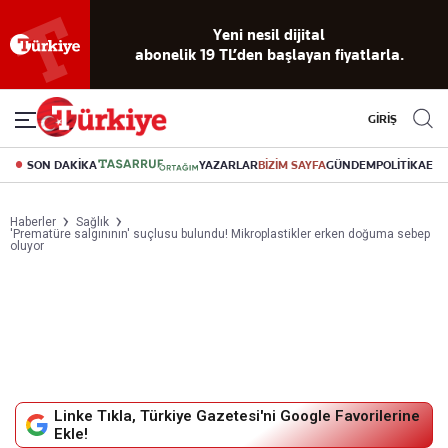
Yeni nesil dijital
abonelik 19 TL’den başlayan fiyatlarla.
GİRİŞ
SON DAKİKA
YAZARLAR
BİZİM SAYFA
GÜNDEM
POLİTİKA
EK
Haberler
Sağlık
'Prematüre salgınının' suçlusu bulundu! Mikroplastikler erken doğuma sebep
oluyor
Linke Tıkla, Türkiye Gazetesi'ni Google Favorilerine
Ekle!