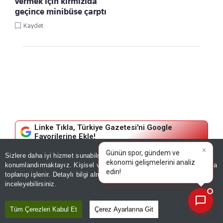
vermek için kırmızıda
geçince minibüse çarptı
Kaydet
Linke Tıkla, Türkiye Gazetesi'ni Google
Favorilerine Ekle!
×
Günün spor, gündem ve
Sizlere daha iyi hizmet sunabilmek adına sitemizde
çerez
SAĞLIK
ekonomi gelişmelerini analiz
konumlandırmaktayız. Kişisel verileriniz, KVKK ve GDPR kapsamında
edin!
|
toplanıp işlenir. Detaylı bilgi almak için
Aydınlatma Metnimizi
📰
Baş dönmesiyle hastaneye gitti,
Son 30 güne ait haberleri, spor gelişmelerini veya yazar yazılarını sorgulayabilirsiniz.
inceleyebilirsiniz.
hayatının şokunu yaşadı!
Tüm Çerezleri Kabul Et
Çerez Ayarlarına Git
Türkiye’de ilk, dünyada 68’inci