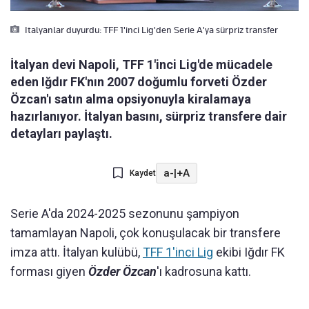
Italyanlar duyurdu: TFF 1'inci Lig'den Serie A'ya sürpriz transfer
İtalyan devi Napoli, TFF 1'inci Lig'de mücadele
eden Iğdır FK'nın 2007 doğumlu forveti Özder
Özcan'ı satın alma opsiyonuyla kiralamaya
hazırlanıyor. İtalyan basını, sürpriz transfere dair
detayları paylaştı.
a-
|
+A
Kaydet
Serie A'da 2024-2025 sezonunu şampiyon
tamamlayan Napoli, çok konuşulacak bir transfere
imza attı. İtalyan kulübü,
TFF 1'inci Lig
ekibi Iğdır FK
forması giyen
Özder Özcan
'ı kadrosuna kattı.