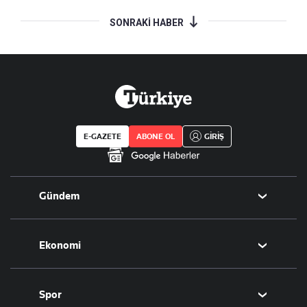
SONRAKİ HABER
E-GAZETE
ABONE OL
GİRİŞ
Gündem
Politika
Ekonomi
Eğitim
Borsa
Spor
Altın