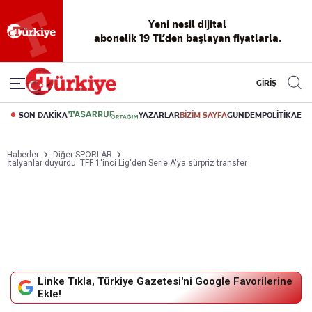
Yeni nesil dijital
abonelik 19 TL’den başlayan fiyatlarla.
GİRİŞ
SON DAKİKA
YAZARLAR
BİZİM SAYFA
GÜNDEM
POLİTİKA
EK
Haberler
Diğer SPORLAR
İtalyanlar duyurdu: TFF 1'inci Lig'den Serie A'ya sürpriz transfer
Linke Tıkla, Türkiye Gazetesi'ni Google Favorilerine
Ekle!