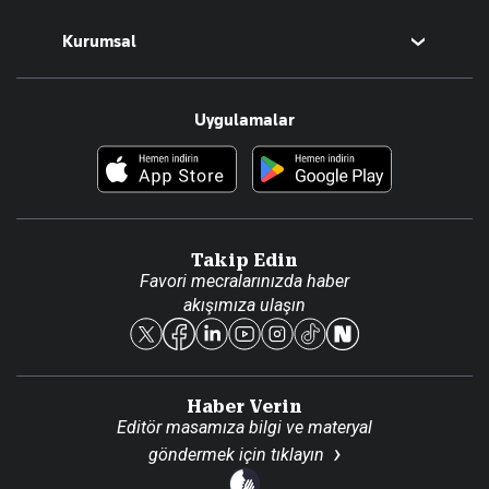
Magazin
Kurumsal
Teknoloji
Resmî Ilanlar
Hakkımızda
Uygulamalar
Haberler
İletişim
Foto Haber
Künye
Video Galeri
Gazete Aboneliği
Danışma Telefonları
Takip Edin
Favori mecralarınızda haber
Yasal
akışımıza ulaşın
Reklam Ver
Haber Verin
Editör masamıza bilgi ve materyal
göndermek için
tıklayın