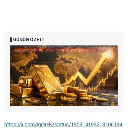
GÜNÜN ÖZETİ
https://x.com/igdirFK/status/195314193213106194