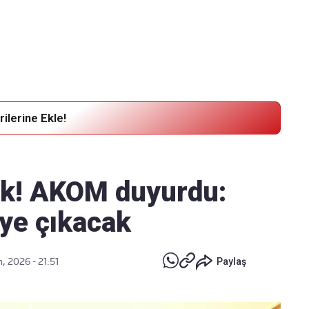
Haber Verin
Editör masamıza bilgi ve materyal
göndermek için
tıklayın
ilerine Ekle!
ak! AKOM duyurdu:
eye çıkacak
, 2026 - 21:51
Paylaş