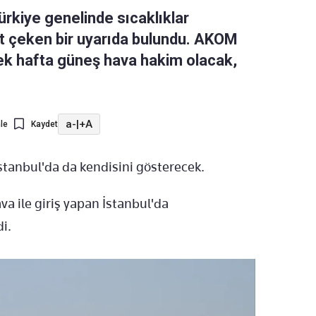
ürkiye genelinde sıcaklıklar
at çeken bir uyarıda bulundu. AKOM
ek hafta güneş hava hakim olacak,
a-
|
+A
le
Kaydet
İstanbul'da da kendisini gösterecek.
ava ile giriş yapan İstanbul'da
i.