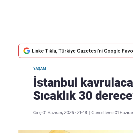
Takip Edin
Favori mecralarınızda haber
akışımıza ulaşın
Linke Tıkla, Türkiye Gazetesi'ni Google Favor
YAŞAM
İstanbul kavrulac
Sıcaklık 30 derec
Giriş:
01 Haziran, 2026 - 21:48
|
Güncelleme:
01 Haziran