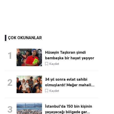
Kaçırmayın
Ücretsiz üye olun, gündemi
şekillendiren gelişmeleri önce siz duyun
ÇOK OKUNANLAR
Hüseyin Taşkıran şimdi
1
bambaşka bir hayat yaşıyor
Kaydet
34 yıl sonra evlat sahibi
2
olmuşlardı! Meğer mahall...
Kaydet
İstanbul'da 150 bin kişinin
3
yaşayacağı bölgede ger...