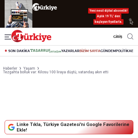
Yeni nesil dijital abonelik!
Aylık 19 TL’ den
başlayan fiyatlarla.
GİRİŞ
SON DAKİKA
YAZARLAR
BİZİM SAYFA
GÜNDEM
POLİTİKA
EK
Haberler
Yaşam
Tezgahta bolluk var: Kilosu 100 liraya düştü, vatandaş akın etti
Linke Tıkla, Türkiye Gazetesi'ni Google Favorilerine
Ekle!