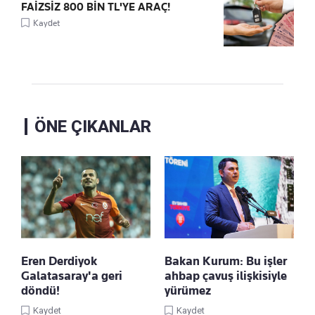
FAİZSİZ 800 BİN TL'YE ARAÇ!
Kaydet
ÖNE ÇIKANLAR
Eren Derdiyok
Bakan Kurum: Bu işler
Galatasaray'a geri
ahbap çavuş ilişkisiyle
döndü!
yürümez
Kaydet
Kaydet