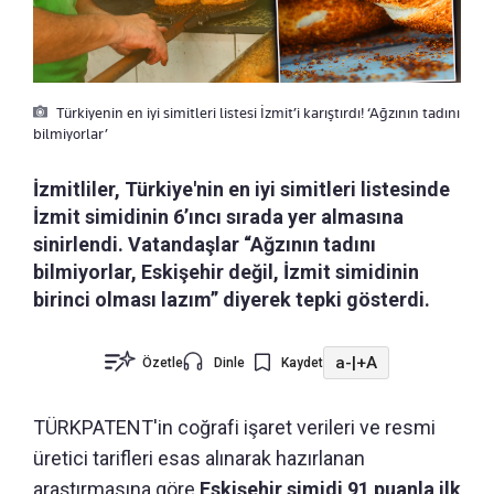
Türkiyenin en iyi simitleri listesi İzmit’i karıştırdı! ‘Ağzının tadını
bilmiyorlar’
İzmitliler, Türkiye'nin en iyi simitleri listesinde
İzmit simidinin 6’ıncı sırada yer almasına
sinirlendi. Vatandaşlar “Ağzının tadını
bilmiyorlar, Eskişehir değil, İzmit simidinin
birinci olması lazım” diyerek tepki gösterdi.
a-
|
+A
Özetle
Dinle
Kaydet
TÜRKPATENT'in coğrafi işaret verileri ve resmi
üretici tarifleri esas alınarak hazırlanan
araştırmasına göre
Eskişehir simidi 91 puanla ilk