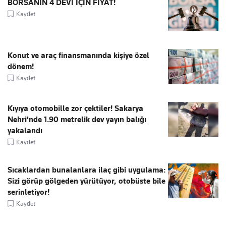
BORSANIN 4 DEVİ İÇİN FİYAT!
Kaydet
Konut ve araç finansmanında kişiye özel
dönem!
Kaydet
Kıyıya otomobille zor çektiler! Sakarya
Nehri'nde 1.90 metrelik dev yayın balığı
yakalandı
Kaydet
Sıcaklardan bunalanlara ilaç gibi uygulama:
Sizi görüp gölgeden yürütüyor, otobüste bile
serinletiyor!
Kaydet