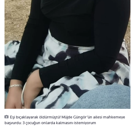
Eşi bıçaklayarak öldürmüştü! Müjde Güngör’ün ailesi mahkemeye
başvurdu: 3 çocuğun onlarda kalmasını istemiyorum