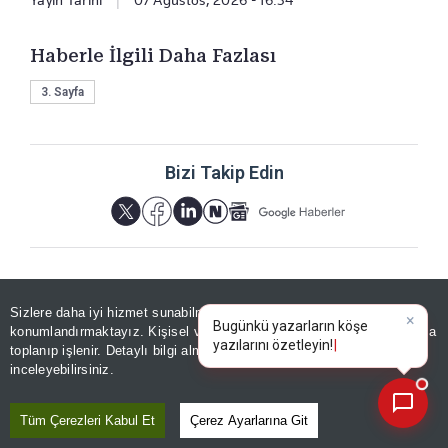
Haberle İlgili Daha Fazlası
3. Sayfa
Bizi Takip Edin
Sizlere daha iyi hizmet sunabilmek adına sitemizde
çerez
YORUMLAR
konumlandırmaktayız. Kişisel verileriniz, KVKK ve GDPR kapsamında
×
Bugünkü yaz
toplanıp işlenir. Detaylı bilgi almak için
Aydınlatma Metnimizi
📰
Son 30 güne ait haberleri, spor gelişmelerini veya yazar yazılarını sorgulayabilirsiniz.
inceleyebilirsiniz.
Tüm Çerezleri Kabul Et
Çerez Ayarlarına Git
Yorum için giriş yapın