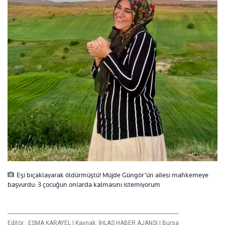
Eşi bıçaklayarak öldürmüştü! Müjde Güngör’ün ailesi mahkemeye
başvurdu: 3 çocuğun onlarda kalmasını istemiyorum
Editör :
ESMA KARAYEL
|
Kaynak: İHLAS HABER AJANSI
|
Bursa