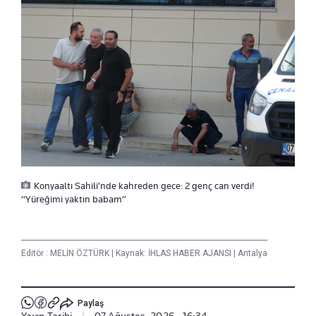
Konyaaltı Sahili'nde kahreden gece: 2 genç can verdi!
“Yüreğimi yaktın babam”
Editör :
MELİN ÖZTÜRK
|
Kaynak: İHLAS HABER AJANSI
|
Antalya
Paylaş
Yayın Tarihi
|
07 Ağustos, 2026 - 16:34