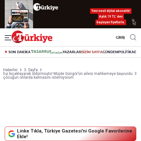
Yeni nesil dijital abonelik!
Aylık 19 TL’ den
başlayan fiyatlarla.
GİRİŞ
SON DAKİKA
YAZARLAR
BİZİM SAYFA
GÜNDEM
POLİTİKA
EK
Haberler
3. Sayfa
Eşi bıçaklayarak öldürmüştü! Müjde Güngör’ün ailesi mahkemeye başvurdu: 3
çocuğun onlarda kalmasını istemiyorum
Linke Tıkla, Türkiye Gazetesi'ni Google Favorilerine
Ekle!