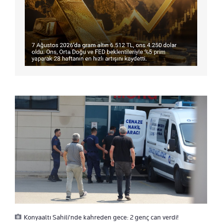
Konyaaltı Sahili'nde kahreden gece: 2 genç can verdi!