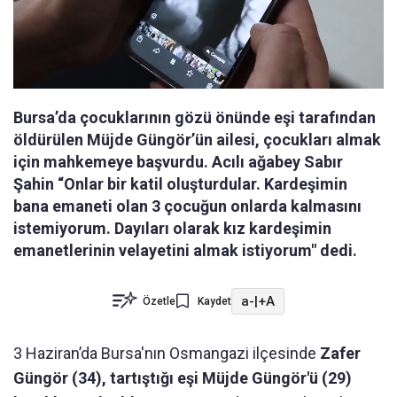
Bursa’da çocuklarının gözü önünde eşi tarafından
öldürülen Müjde Güngör’ün ailesi, çocukları almak
için mahkemeye başvurdu. Acılı ağabey Sabır
Şahin “Onlar bir katil oluşturdular. Kardeşimin
bana emaneti olan 3 çocuğun onlarda kalmasını
istemiyorum. Dayıları olarak kız kardeşimin
emanetlerinin velayetini almak istiyorum" dedi.
a-
|
+A
Özetle
Kaydet
3 Haziran’da Bursa'nın Osmangazi ilçesinde
Zafer
Güngör (34), tartıştığı eşi Müjde Güngör'ü (29)