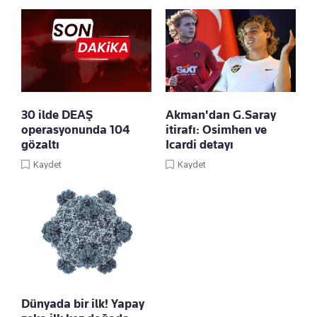
30 ilde DEAŞ
Akman'dan G.Saray
operasyonunda 104
itirafı: Osimhen ve
gözaltı
Icardi detayı
Kaydet
Kaydet
Dünyada bir ilk! Yapay