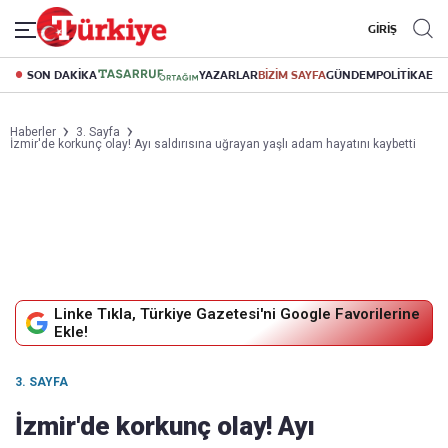
GİRİŞ
SON DAKİKA
YAZARLAR
BİZİM SAYFA
GÜNDEM
POLİTİKA
EK
Haberler
3. Sayfa
İzmir'de korkunç olay! Ayı saldırısına uğrayan yaşlı adam hayatını kaybetti
Linke Tıkla, Türkiye Gazetesi'ni Google Favorilerine
Ekle!
3. SAYFA
İzmir'de korkunç olay! Ayı