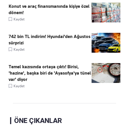
Konut ve araç finansmanında kişiye özel
dönem!
Kaydet
742 bin TL indirim! Hyundai'den Ağustos
sürprizi
Kaydet
Temel kazısında ortaya çıktı! Birisi,
'hazine', başka biri de 'Ayasofya'ya tünel
var' diyor
Kaydet
ÖNE ÇIKANLAR