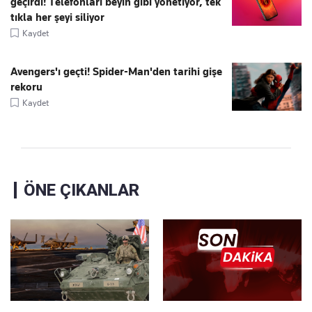
geçirdi! Telefonları beyin gibi yönetiyor, tek
tıkla her şeyi siliyor
Kaydet
Avengers'ı geçti! Spider-Man'den tarihi gişe
rekoru
Kaydet
ÖNE ÇIKANLAR