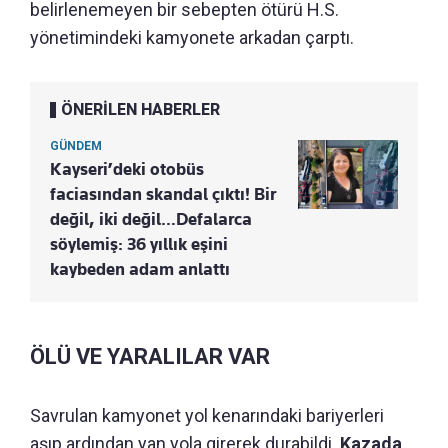
belirlenemeyen bir sebepten ötürü H.S.
yönetimindeki kamyonete arkadan çarptı.
ÖNERİLEN HABERLER
GÜNDEM
Kayseri’deki otobüs
faciasından skandal çıktı! Bir
değil, iki değil…Defalarca
söylemiş: 36 yıllık eşini
kaybeden adam anlattı
ÖLÜ VE YARALILAR VAR
Savrulan kamyonet yol kenarındaki bariyerleri
aşıp ardından yan yola girerek durabildi.
Kazada