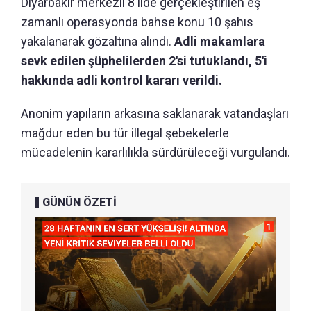
Diyarbakır merkezli 8 ilde gerçekleştirilen eş
zamanlı operasyonda bahse konu 10 şahıs
yakalanarak gözaltına alındı.
Adli makamlara
sevk edilen şüphelilerden 2'si tutuklandı, 5'i
hakkında adli kontrol kararı verildi.
Anonim yapıların arkasına saklanarak vatandaşları
mağdur eden bu tür illegal şebekelerle
mücadelenin kararlılıkla sürdürüleceği vurgulandı.
GÜNÜN ÖZETİ