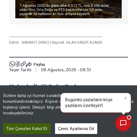
Editör :
MAHMUT EKİNCİ
|
Kaynak: İHLAS HABER AJANSI
Paylaş
Yayın Tarihi
|
08 Ağustos, 2026 - 08:51
Haberle İlgili Daha Fazlası
Sizlere daha iyi hizmet sunabilmek adına sitemizde
çerez
3. Sayfa
konumlandırmaktayız. Kişisel verileriniz, KVKK ve GDPR kapsamında
×
Bu
toplanıp işlenir. Detaylı bilgi almak için
Aydınlatma Metnimizi
📰
Son 30 güne ait haberleri, spor gelişmelerini veya yazar yazılarını sorgulayabilirsiniz.
inceleyebilirsiniz.
Bizi Takip Edin
Tüm Çerezleri Kabul Et
Çerez Ayarlarına Git