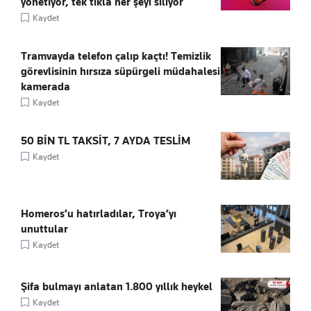
yönetiyor, tek tıkla her şeyi siliyor
Kaydet
Tramvayda telefon çalıp kaçtı! Temizlik
görevlisinin hırsıza süpürgeli müdahalesi
kamerada
Kaydet
50 BİN TL TAKSİT, 7 AYDA TESLİM
Kaydet
Homeros’u hatırladılar, Troya’yı
unuttular
Kaydet
Şifa bulmayı anlatan 1.800 yıllık heykel
Kaydet