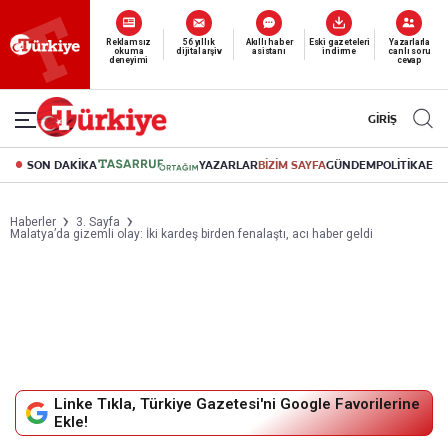
Yeni nesil dijital
abonelik 19 TL’den başlayan fiyatlarla.
GİRİŞ
SON DAKİKA
YAZARLAR
BİZİM SAYFA
GÜNDEM
POLİTİKA
EK
Haberler
3. Sayfa
Malatya’da gizemli olay: İki kardeş birden fenalaştı, acı haber geldi
Linke Tıkla, Türkiye Gazetesi'ni Google Favorilerine
Ekle!