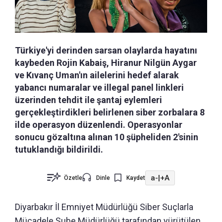
Türkiye'yi derinden sarsan olaylarda hayatını
kaybeden Rojin Kabaiş, Hiranur Nilgün Aygar
ve Kıvanç Uman'ın ailelerini hedef alarak
yabancı numaralar ve illegal panel linkleri
üzerinden tehdit ile şantaj eylemleri
gerçekleştirdikleri belirlenen siber zorbalara 8
ilde operasyon düzenlendi. Operasyonlar
sonucu gözaltına alınan 10 şüpheliden 2'sinin
tutuklandığı bildirildi.
a-
|
+A
Özetle
Dinle
Kaydet
Diyarbakır İl Emniyet Müdürlüğü Siber Suçlarla
Mücadele Şube Müdürlüğü tarafından yürütülen