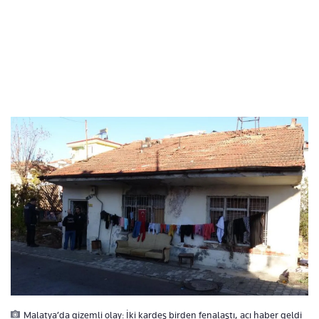
Malatya’da gizemli olay: İki kardeş birden fenalaştı, acı haber geldi