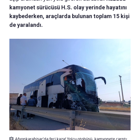
kamyonet sürücüsü H.S. olay yerinde hayatını
kaybederken, araçlarda bulunan toplam 15 kişi
de yaralandı.
Afyonkarahisar'da feci kaza! Yolcu otobüsü, kamyonete çarptı: