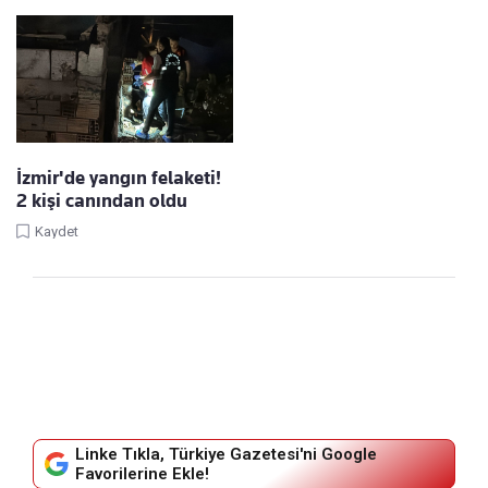
İzmir'de yangın felaketi!
2 kişi canından oldu
Kaydet
Linke Tıkla, Türkiye Gazetesi'ni Google
Favorilerine Ekle!