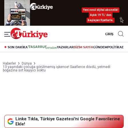
Yeni nesil dijital abonelik!
Aylık 19 TL’ den
başlayan fiyatlarla.
GİRİŞ
SON DAKİKA
YAZARLAR
BİZİM SAYFA
GÜNDEM
POLİTİKA
EK
Haberler
Dünya
13 yaşındaki çocuğa görülmemiş işkence! Saatlerce dövdü, yetmedi
boğazına sırt kaşıyıcı soktu
Linke Tıkla, Türkiye Gazetesi'ni Google Favorilerine
Ekle!