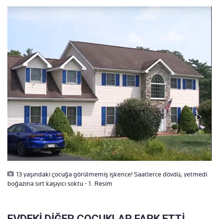
13 yaşındaki çocuğa görülmemiş işkence! Saatlerce dövdü, yetmedi
boğazına sırt kaşıyıcı soktu - 1. Resim
EVDEKİ DİĞER ÇOCUKLAR FARK ETTİ