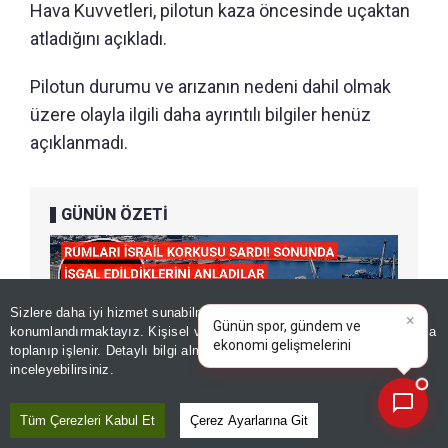
Hava Kuvvetleri, pilotun kaza öncesinde uçaktan
atladığını açıkladı.
Pilotun durumu ve arızanın nedeni dahil olmak
üzere olayla ilgili daha ayrıntılı bilgiler henüz
açıklanmadı.
GÜNÜN ÖZETİ
×
Günün spor, gündem ve
Sizlere daha iyi hizmet sunabilmek adına sitemizde
çerez
ekonomi gelişmelerini analiz
konumlandırmaktayız. Kişisel verileriniz, KVKK ve GDPR kapsamında
edin!
|
toplanıp işlenir. Detaylı bilgi almak için
Aydınlatma Metnimizi
📰
Son 30 güne ait haberleri, spor gelişmelerini veya yazar yazılarını sorgulayabilirsiniz.
inceleyebilirsiniz.
Tüm Çerezleri Kabul Et
Çerez Ayarlarına Git