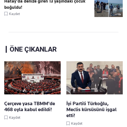
Hatay’da denize giren 13 yaşındaki çocuk
boğuldu!
Kaydet
ÖNE ÇIKANLAR
Çerçeve yasa TBMM'de
İyi Partili Türkoğlu,
468 oyla kabul edildi!
Meclis kürsüsünü işgal
etti!
Kaydet
Kaydet