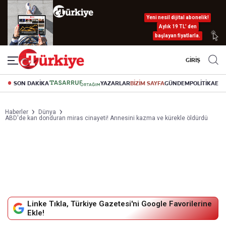
Yeni nesil dijital abonelik!
Aylık 19 TL’ den
başlayan fiyatlarla.
GİRİŞ
SON DAKİKA
YAZARLAR
BİZİM SAYFA
GÜNDEM
POLİTİKA
EK
Haberler
Dünya
ABD'de kan donduran miras cinayeti! Annesini kazma ve kürekle öldürdü
Linke Tıkla, Türkiye Gazetesi'ni Google Favorilerine
Ekle!