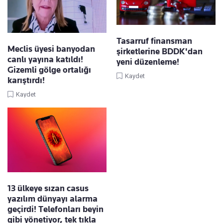
Tasarruf finansman
Meclis üyesi banyodan
şirketlerine BDDK'dan
canlı yayına katıldı!
yeni düzenleme!
Gizemli gölge ortalığı
Kaydet
karıştırdı!
Kaydet
13 ülkeye sızan casus
yazılım dünyayı alarma
geçirdi! Telefonları beyin
gibi yönetiyor, tek tıkla