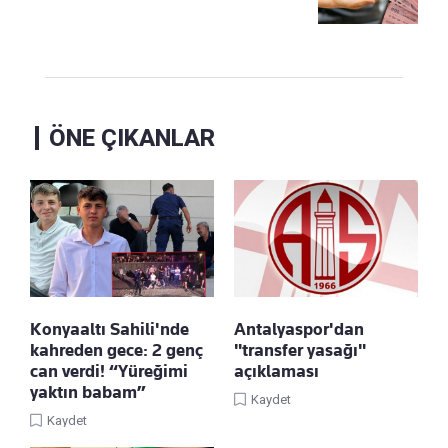
ÖNE ÇIKANLAR
Konyaaltı Sahili'nde
Antalyaspor'dan
kahreden gece: 2 genç
"transfer yasağı"
can verdi! “Yüreğimi
açıklaması
yaktın babam”
Kaydet
Kaydet