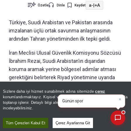
a-
|
+A
Özetle
Dinle
Kaydet
Türkiye, Suudi Arabistan ve Pakistan arasında
imzalanan üçlü ortak savunma anlaşmasının
ardından Tahran yönetiminden ilk tepki geldi.
İran Meclisi Ulusal Güvenlik Komisyonu Sözcüsü
İbrahim Rezai, Suudi Arabistan’ın dışarıdan
koruma aramak yerine bölgesel adımlar atması
gerektiğini belirterek Riyad yönetimine uyarıda
bulundu.
×
Günün spor, gündem ve
Sizlere daha iyi hizmet sunabilmek adına sitemizde
çerez
ekonomi gelişmelerini analiz
konumlandırmaktayız. Kişisel verileriniz, KVKK ve GDPR kapsamında
edin!
"BAŞKALARINDAN KORUMA İSTEMEK
toplanıp işlenir. Detaylı bilgi almak için
Aydınlatma Metnimizi
📰
Son 30 güne ait haberleri, spor gelişmelerini veya yazar yazılarını sorgulayabilirsiniz.
inceleyebilirsiniz.
YERİNE DURUMU DÜZELTİN"
Tüm Çerezleri Kabul Et
Çerez Ayarlarına Git
İran Meclisi Ulusal Güvenlik Komisyonu Sözcüsü