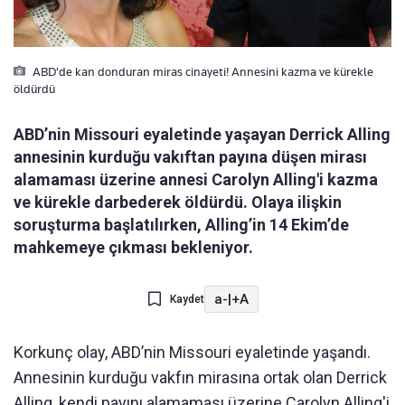
ABD'de kan donduran miras cinayeti! Annesini kazma ve kürekle
öldürdü
ABD’nin Missouri eyaletinde yaşayan Derrick Alling
annesinin kurduğu vakıftan payına düşen mirası
alamaması üzerine annesi Carolyn Alling'i kazma
ve kürekle darbederek öldürdü. Olaya ilişkin
soruşturma başlatılırken, Alling’in 14 Ekim’de
mahkemeye çıkması bekleniyor.
a-
|
+A
Kaydet
Korkunç olay, ABD’nin Missouri eyaletinde yaşandı.
Annesinin kurduğu vakfın mirasına ortak olan Derrick
Alling, kendi payını alamaması üzerine Carolyn Alling'i