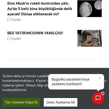
Elon Musk’ın roketi kontrolden çıktı,
Ay'da 5 katlı bina büyüklüğünde delik
açacak! Dünya etkilenecek mi?
Kaydet
BES YATIRIMCISININ YANILGISI!
Kaydet
ÖNE ÇIKANLAR
Sizlere daha iyi hizmet sunabilmek adına sitemizde
çerez
×
Bugünkü yazarların köşe
konumlandırmaktayız. Kişisel verileriniz, KVKK ve GDPR kapsamında
yazılarını özetleyi
toplanıp işlenir. Detaylı bilgi almak için
Aydınlatma Metnimizi
📰
Son 30 güne ait haberleri, spor gelişmelerini veya yazar yazılarını sorgulayabilirsiniz.
inceleyebilirsiniz.
Tüm Çerezleri Kabul Et
Çerez Ayarlarına Git