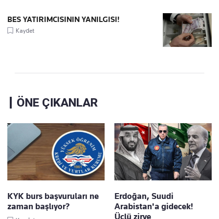
BES YATIRIMCISININ YANILGISI!
Kaydet
ÖNE ÇIKANLAR
KYK burs başvuruları ne
Erdoğan, Suudi
zaman başlıyor?
Arabistan'a gidecek!
Üçlü zirve