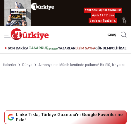
Yeni nesil dijital abonelik!
Aylık 19 TL’ den
başlayan fiyatlarla.
GİRİŞ
SON DAKİKA
YAZARLAR
BİZİM SAYFA
GÜNDEM
POLİTİKA
EK
Haberler
Dünya
Almanya'nın Münih kentinde patlama! Bir ölü, bir yaralı
Linke Tıkla, Türkiye Gazetesi'ni Google Favorilerine
Ekle!