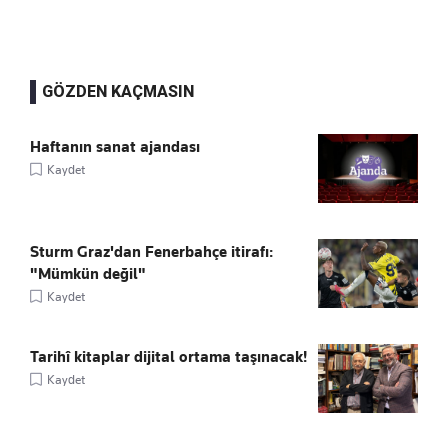
GÖZDEN KAÇMASIN
Haftanın sanat ajandası
Kaydet
Sturm Graz'dan Fenerbahçe itirafı:
"Mümkün değil"
Kaydet
Tarihî kitaplar dijital ortama taşınacak!
Kaydet