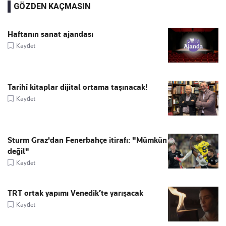
GÖZDEN KAÇMASIN
Haftanın sanat ajandası
Kaydet
Tarihî kitaplar dijital ortama taşınacak!
Kaydet
Sturm Graz'dan Fenerbahçe itirafı: "Mümkün
değil"
Kaydet
TRT ortak yapımı Venedik’te yarışacak
Kaydet