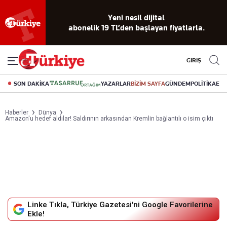
Reklamsız
56 yıllık
Akıllı haber
Eski gazeteleri
Yazarlarla
okuma
dijital arşiv
asistanı
indirme
canlı soru
deneyimi
cevap
GİRİŞ
SON DAKİKA
YAZARLAR
BİZİM SAYFA
GÜNDEM
POLİTİKA
EK
Haberler
Dünya
Amazon'u hedef aldılar! Saldırının arkasından Kremlin bağlantılı o isim çıktı
Linke Tıkla, Türkiye Gazetesi'ni Google Favorilerine
Ekle!