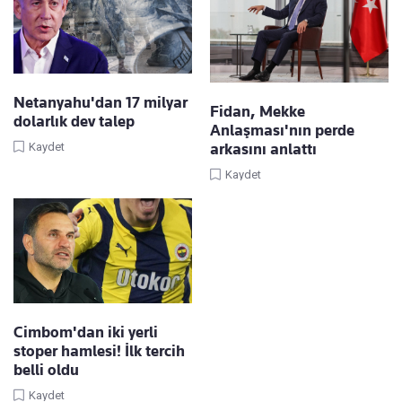
Netanyahu'dan 17 milyar
Fidan, Mekke
dolarlık dev talep
Anlaşması'nın perde
arkasını anlattı
Kaydet
Kaydet
Cimbom'dan iki yerli
stoper hamlesi! İlk tercih
belli oldu
Kaydet