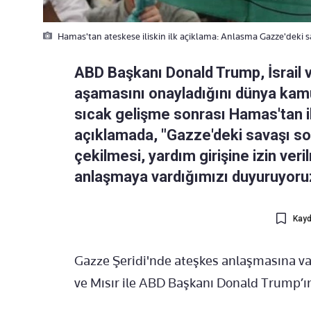
Hamas'tan ateskese iliskin ilk açiklama: Anlasma Gazze'deki s
ABD Başkanı Donald Trump, İsrail v
aşamasını onayladığını dünya kam
sıcak gelişme sonrası Hamas'tan il
açıklamada, "Gazze'deki savaşı son
çekilmesi, yardım girişine izin ver
anlaşmaya vardığımızı duyuruyoruz.
Kayd
Gazze Şeridi'nde ateşkes anlaşmasına va
ve Mısır ile ABD Başkanı Donald Trump’ın 