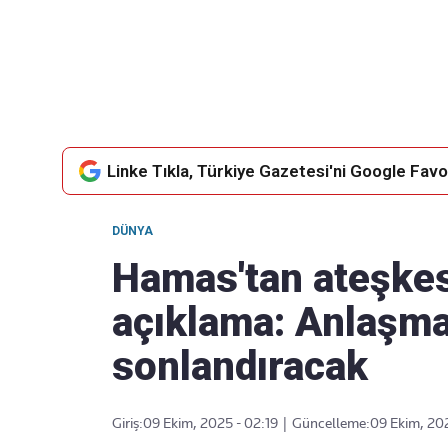
Takip Edin
Favori mecralarınızda haber
akışımıza ulaşın
Linke Tıkla, Türkiye Gazetesi'ni Google Favor
DÜNYA
Hamas'tan ateşkese
açıklama: Anlaşma
sonlandıracak
Giriş:
09 Ekim, 2025 - 02:19
|
Güncelleme:
09 Ekim, 202