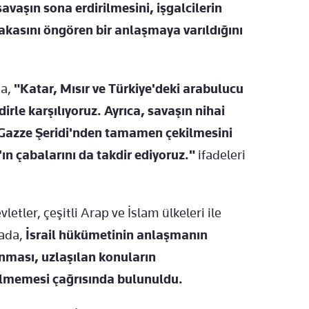
vaşın sona erdirilmesini, işgalcilerin
 takasını öngören bir anlaşmaya varıldığını
a,
"Katar, Mısır ve Türkiye'deki arabulucu
irle karşılıyoruz. Ayrıca, savaşın nihai
in Gazze Şeridi'nden tamamen çekilmesini
 çabalarını da takdir ediyoruz."
ifadeleri
tler, çeşitli Arap ve İslam ülkeleri ile
ada,
İsrail hükümetinin anlaşmanın
nması, uzlaşılan konuların
lmemesi çağrısında bulunuldu.