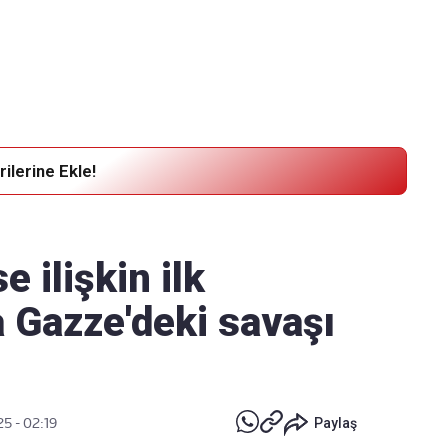
Haber Verin
Editör masamıza bilgi ve materyal
göndermek için
tıklayın
ilerine Ekle!
 ilişkin ilk
 Gazze'deki savaşı
5 - 02:19
Paylaş