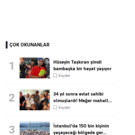
Kaçırmayın
Ücretsiz üye olun, gündemi
şekillendiren gelişmeleri önce siz duyun
ÇOK OKUNANLAR
Hüseyin Taşkıran şimdi
1
bambaşka bir hayat yaşıyor
Kaydet
34 yıl sonra evlat sahibi
2
olmuşlardı! Meğer mahall...
Kaydet
İstanbul'da 150 bin kişinin
3
yaşayacağı bölgede ger...