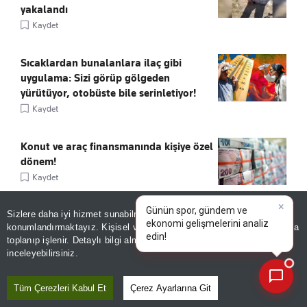
yakalandı
Kaydet
Sıcaklardan bunalanlara ilaç gibi
uygulama: Sizi görüp gölgeden
yürütüyor, otobüste bile serinletiyor!
Kaydet
Konut ve araç finansmanında kişiye özel
dönem!
Kaydet
×
Günün spor, gündem ve
Sizlere daha iyi hizmet sunabilmek adına sitemizde
çerez
Çevre yolunda faciaya davetiye!
ekonomi gelişmelerini analiz
konumlandırmaktayız. Kişisel verileriniz, KVKK ve GDPR kapsamında
Araçların arasında yüksek hızla yarışıp
ed
toplanıp işlenir. Detaylı bilgi almak için
Aydınlatma Metnimizi
📰
makas attılar
Son 30 güne ait haberleri, spor gelişmelerini veya yazar yazılarını sorgulayabilirsiniz.
inceleyebilirsiniz.
Kaydet
Tüm Çerezleri Kabul Et
Çerez Ayarlarına Git
Schengen kapılarında sistem kilitlendi: