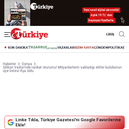
Yeni nesil dijital abonelik!
Aylık 19 TL’ den
başlayan fiyatlarla.
GİRİŞ
SON DAKİKA
YAZARLAR
BİZİM SAYFA
GÜNDEM
POLİTİKA
EK
Haberler
Dünya
Silikon Vadisi’nde tarikat oturumu! Milyarderlerin sakladığı elitler kulübünün
üye listesi ifşa oldu
Linke Tıkla, Türkiye Gazetesi'ni Google Favorilerine
Ekle!