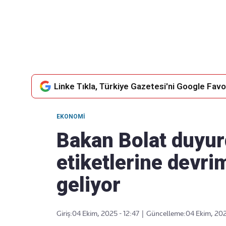
Takip Edin
Favori mecralarınızda haber akışımıza ulaşın
Linke Tıkla, Türkiye Gazetesi'ni Google Favor
EKONOMI
Bakan Bolat duyur
etiketlerine devri
geliyor
Giriş:
04 Ekim, 2025 - 12:47
|
Güncelleme:
04 Ekim, 202