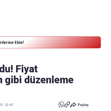
Haber Verin
Editör masamıza bilgi ve materyal göndermek için
tıklayın
ilerine Ekle!
du! Fiyat
m gibi düzenleme
5 - 12:47
Paylaş