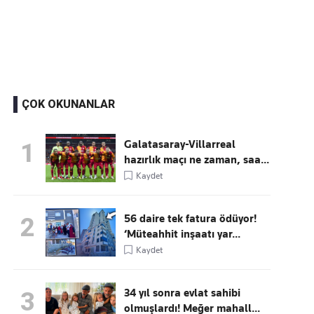
Kaçırmayın
Ücretsiz üye olun, gündemi şekillendiren gelişmeleri önce siz duyun
ÇOK OKUNANLAR
Galatasaray-Villarreal
1
hazırlık maçı ne zaman, saa...
Kaydet
56 daire tek fatura ödüyor!
2
‘Müteahhit inşaatı yar...
Kaydet
34 yıl sonra evlat sahibi
3
olmuşlardı! Meğer mahall...