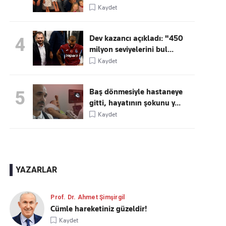
Kaydet
Dev kazancı açıkladı: "450
4
milyon seviyelerini bul...
Kaydet
Baş dönmesiyle hastaneye
5
gitti, hayatının şokunu y...
Kaydet
YAZARLAR
Prof. Dr. Ahmet Şimşirgil
Cümle hareketiniz güzeldir!
Kaydet