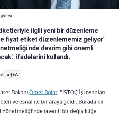
 geliyor
ketleriyle ilgili yeni bir düzenleme
nde fiyat etiket düzenlememiz geliyor"
önetmeliği'nde devrim gibi önemli
ak." ifadelerini kullandı.
a-
|
+A
et
caret Bakanı
Ömer Bolat
, "İSTOÇ İş İnsanları
leri ve esnaf ile bir araya geldi. Burada bir
 Yönetmeliği'nde önemli bir değişikliğe