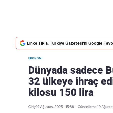
Takip Edin
Favori mecralarınızda haber akışımıza ulaşın
Linke Tıkla, Türkiye Gazetesi'ni Google Favor
EKONOMI
Dünyada sadece Bur
32 ülkeye ihraç edi
kilosu 150 lira
Giriş:
19 Ağustos, 2025 - 15:38
|
Güncelleme:
19 Ağusto