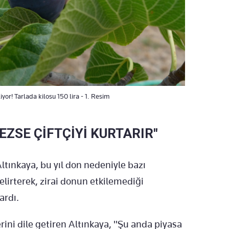
yor! Tarlada kilosu 150 lira - 1. Resim
ZSE ÇİFTÇİYİ KURTARIR"
tınkaya, bu yıl don nedeniyle bazı
elirterek, zirai donun etkilemediği
ardı.
ni dile getiren Altınkaya, "Şu anda piyasa