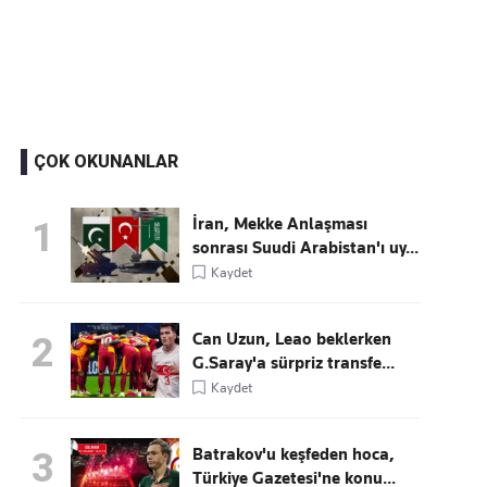
Kaçırmayın
Ücretsiz üye olun, gündemi şekillendiren gelişmeleri önce siz duyun
ÇOK OKUNANLAR
İran, Mekke Anlaşması
1
sonrası Suudi Arabistan'ı uy...
Kaydet
Can Uzun, Leao beklerken
2
G.Saray'a sürpriz transfe...
Kaydet
Batrakov'u keşfeden hoca,
3
Türkiye Gazetesi'ne konu...