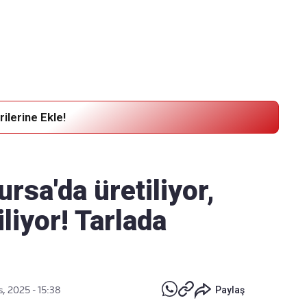
Haber Verin
Editör masamıza bilgi ve materyal göndermek için
tıklayın
ilerine Ekle!
sa'da üretiliyor,
liyor! Tarlada
s, 2025 - 15:38
Paylaş