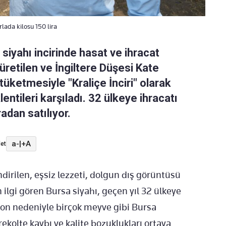
lada kilosu 150 lira
 siyahı incirinde hasat ve ihracat
retilen ve İngiltere Düşesi Kate
üketmesiyle "Kraliçe İnciri" olarak
entileri karşıladı. 32 ülkeye ihracatı
radan satılıyor.
a-
|
+A
et
endirilen, eşsiz lezzeti, dolgun dış görüntüsü
ilgi gören Bursa siyahı, geçen yıl 32 ülkeye
 don nedeniyle birçok meyve gibi Bursa
rekolte kaybı ve kalite bozuklukları ortaya