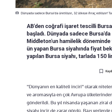
Dünyada sadece Bursa'da üretiliyor, 32 ülkeye ihraç ediliyor! Tar
AB'den coğrafi işaret tescilli Bursa
başladı. Dünyada sadece Bursa'da ü
Middleton'un hamilelik döneminde t
ün yapan Bursa siyahında fiyat bekl
yapılan Bursa siyahı, tarlada 150 li
Kayd
"Dünyanın en kaliteli inciri" olarak nitel
ve aromasıyla en çok Avrupa ülkelerinden 
gönderildi. Bu yıl nisanda yaşanan zirai
siyahı incir de zarar gördü. Bazı yerlerde 