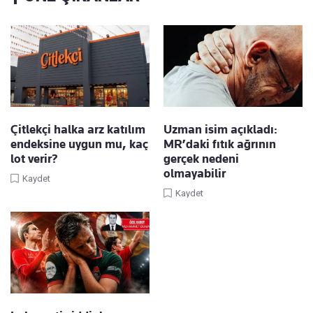
Çitlekçi halka arz katılım
Uzman isim açıkladı:
endeksine uygun mu, kaç
MR’daki fıtık ağrının
lot verir?
gerçek nedeni
olmayabilir
Kaydet
Kaydet