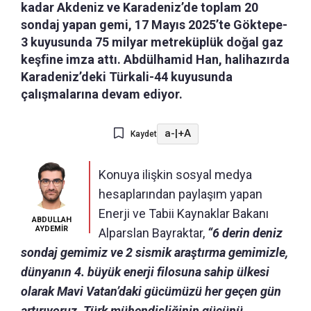
kadar Akdeniz ve Karadeniz’de toplam 20
sondaj yapan gemi, 17 Mayıs 2025’te Göktepe-
3 kuyusunda 75 milyar metreküplük doğal gaz
keşfine imza attı. Abdülhamid Han, halihazırda
Karadeniz’deki Türkali-44 kuyusunda
çalışmalarına devam ediyor.
a-
|
+A
Kaydet
Konuya ilişkin sosyal medya
hesaplarından paylaşım yapan
Enerji ve Tabii Kaynaklar Bakanı
ABDULLAH
AYDEMİR
Alparslan Bayraktar,
“6 derin deniz
sondaj gemimiz ve 2 sismik araştırma gemimizle,
dünyanın 4. büyük enerji filosuna sahip ülkesi
olarak Mavi Vatan’daki gücümüzü her geçen gün
artırıyoruz. Türk mühendisliğinin gücünü