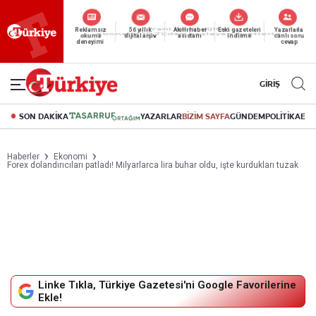
Reklamsız
56 yıllık
Akıllı haber
Eski gazeteleri
Yazarlarla
okuma
dijital arşiv
asistanı
indirme
canlı soru
deneyimi
cevap
GİRİŞ
SON DAKİKA
YAZARLAR
BİZİM SAYFA
GÜNDEM
POLİTİKA
EK
Haberler
Ekonomi
Forex dolandırıcıları patladı! Milyarlarca lira buhar oldu, işte kurdukları tuzak
Linke Tıkla, Türkiye Gazetesi'ni Google Favorilerine
Ekle!