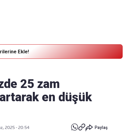
Haber Verin
Editör masamıza bilgi ve materyal
göndermek için
tıklayın
ilerine Ekle!
üzde 25 zam
a artarak en düşük
z, 2025 - 20:54
Paylaş