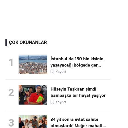
Kaçırmayın
Ücretsiz üye olun, gündemi
şekillendiren gelişmeleri önce siz duyun
ÇOK OKUNANLAR
İstanbul'da 150 bin kişinin
1
yaşayacağı bölgede ger...
Kaydet
Hüseyin Taşkıran şimdi
2
bambaşka bir hayat yaşıyor
Kaydet
34 yıl sonra evlat sahibi
3
olmuşlardı! Meğer mahall...