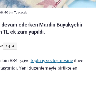
sük 40 bin TL olacak
ci devam ederken Mardin Büyükşehir
in TL ek zam yapıldı.
a-
|
+A
et
n bin 884 işçiye
toplu iş sözleşmesine
ilave
rlaştırıldı. Yeni düzenlemeyle birlikte en