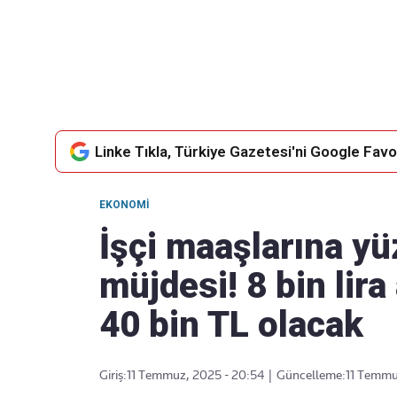
Takip Edin
Favori mecralarınızda haber
akışımıza ulaşın
Linke Tıkla, Türkiye Gazetesi'ni Google Favor
EKONOMI
İşçi maaşlarına y
müjdesi! 8 bin lir
40 bin TL olacak
Giriş:
11 Temmuz, 2025 - 20:54
|
Güncelleme:
11 Temmu