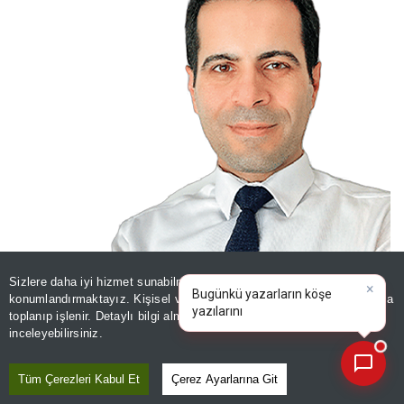
Sizlere daha iyi hizmet sunabilmek adına sitemizde
çerez
×
Bugünkü yazarların köşe
konumlandırmaktayız. Kişisel verileriniz, KVKK ve GDPR kapsamında
yazılarını özetleyin!
|
toplanıp işlenir. Detaylı bilgi almak için
Aydınlatma Metnimizi
📰
Son 30 güne ait haberleri, spor gelişmelerini veya yazar yazılarını sorgulayabilirsiniz.
inceleyebilirsiniz.
Tüm Çerezleri Kabul Et
Çerez Ayarlarına Git
ÖMER FARUK BİNGÖL