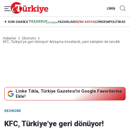
GİRİŞ
SON DAKİKA
YAZARLAR
BİZİM SAYFA
GÜNDEM
POLİTİKA
EK
Haberler
Ekonomi
KFC, Türkiye'ye geri dönüyor! Anlaşma imzalandı, yeni sahipleri de tanıdık
Linke Tıkla, Türkiye Gazetesi'ni Google Favorilerine
Ekle!
EKONOMI
KFC, Türkiye'ye geri dönüyor!