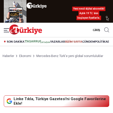
Yeni nesil dijital abonelik!
Aylık 19 TL’ den
başlayan fiyatlarla.
GİRİŞ
SON DAKİKA
YAZARLAR
BİZİM SAYFA
GÜNDEM
POLİTİKA
EK
Haberler
Ekonomi
Mercedes-Benz Türk'e yeni global sorumluluklar
Linke Tıkla, Türkiye Gazetesi'ni Google Favorilerine
Ekle!