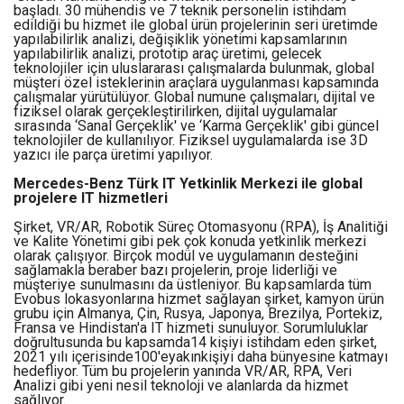
başladı. 30 mühendis ve 7 teknik personelin istihdam
edildiği bu hizmet ile global ürün projelerinin seri üretimde
yapılabilirlik analizi, değişiklik yönetimi kapsamlarının
yapılabilirlik analizi, prototip araç üretimi, gelecek
teknolojiler için uluslararası çalışmalarda bulunmak, global
müşteri özel isteklerinin araçlara uygulanması kapsamında
çalışmalar yürütülüyor. Global numune çalışmaları, dijital ve
fiziksel olarak gerçekleştirilirken, dijital uygulamalar
sırasında ‘Sanal Gerçeklik' ve ‘Karma Gerçeklik' gibi güncel
teknolojiler de kullanılıyor. Fiziksel uygulamalarda ise 3D
yazıcı ile parça üretimi yapılıyor.
Mercedes-Benz Türk IT Yetkinlik Merkezi ile global
projelere IT hizmetleri
Şirket, VR/AR, Robotik Süreç Otomasyonu (RPA), İş Analitiği
ve Kalite Yönetimi gibi pek çok konuda yetkinlik merkezi
olarak çalışıyor. Birçok modül ve uygulamanın desteğini
sağlamakla beraber bazı projelerin, proje liderliği ve
müşteriye sunulmasını da üstleniyor. Bu kapsamlarda tüm
Evobus lokasyonlarına hizmet sağlayan şirket, kamyon ürün
grubu için Almanya, Çin, Rusya, Japonya, Brezilya, Portekiz,
Fransa ve Hindistan'a IT hizmeti sunuluyor. Sorumluluklar
doğrultusunda bu kapsamda14 kişiyi istihdam eden şirket,
2021 yılı içerisinde100'eyakınkişiyi daha bünyesine katmayı
hedefliyor. Tüm bu projelerin yanında VR/AR, RPA, Veri
Analizi gibi yeni nesil teknoloji ve alanlarda da hizmet
sağlıyor.