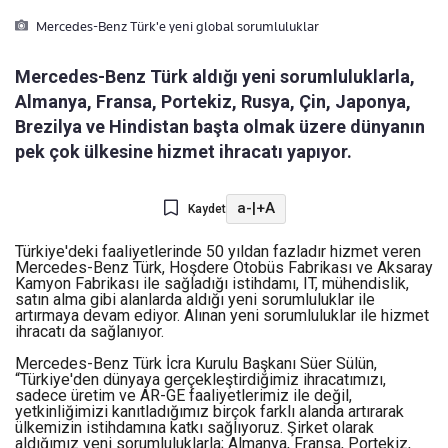
Mercedes-Benz Türk'e yeni global sorumluluklar
Mercedes-Benz Türk aldığı yeni sorumluluklarla,
Almanya, Fransa, Portekiz, Rusya, Çin, Japonya,
Brezilya ve Hindistan başta olmak üzere dünyanın
pek çok ülkesine hizmet ihracatı yapıyor.
a-
|
+A
Kaydet
Türkiye'deki faaliyetlerinde 50 yıldan fazladır hizmet veren
Mercedes-Benz Türk, Hoşdere Otobüs Fabrikası ve Aksaray
Kamyon Fabrikası ile sağladığı istihdamı, IT, mühendislik,
satın alma gibi alanlarda aldığı yeni sorumluluklar ile
artırmaya devam ediyor. Alınan yeni sorumluluklar ile hizmet
ihracatı da sağlanıyor.
Mercedes-Benz Türk İcra Kurulu Başkanı Süer Sülün,
“Türkiye'den dünyaya gerçekleştirdiğimiz ihracatımızı,
sadece üretim ve AR-GE faaliyetlerimiz ile değil,
yetkinliğimizi kanıtladığımız birçok farklı alanda artırarak
ülkemizin istihdamına katkı sağlıyoruz. Şirket olarak
aldığımız yeni sorumluluklarla; Almanya, Fransa, Portekiz,