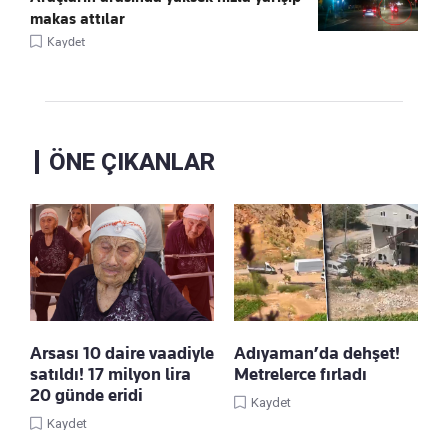
makas attılar
Kaydet
ÖNE ÇIKANLAR
Arsası 10 daire vaadiyle
Adıyaman’da dehşet!
satıldı! 17 milyon lira
Metrelerce fırladı
20 günde eridi
Kaydet
Kaydet