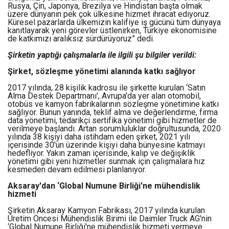
Rusya, Çin, Japonya, Brezilya ve Hindistan başta olmak
üzere dünyanın pek çok ülkesine hizmet ihracat ediyoruz.
Küresel pazarlarda ülkemizin kalifiye iş gücünü tüm dünyaya
kanıtlayarak yeni görevler üstlenirken, Türkiye ekonomisine
de katkımızı aralıksız sürdürüyoruz” dedi.
Şirketin yaptığı çalışmalarla ile ilgili şu bilgiler verildi:
Şirket, sözleşme yönetimi alanında katkı sağlıyor
2017 yılında, 28 kişilik kadrosu ile şirkette kurulan ‘Satın
Alma Destek Departmanı', Avrupa'da yer alan otomobil,
otobüs ve kamyon fabrikalarının sözleşme yönetimine katkı
sağlıyor. Bunun yanında, teklif alma ve değerlendirme, firma
data yönetimi, tedarikçi sertifika yönetimi gibi hizmetler de
verilmeye başlandı. Artan sorumluluklar doğrultusunda, 2020
yılında 38 kişiyi daha istihdam eden şirket, 2021 yılı
içerisinde 30'ün üzerinde kişiyi daha bünyesine katmayı
hedefliyor. Yakın zaman içerisinde, kalıp ve değişiklik
yönetimi gibi yeni hizmetler sunmak için çalışmalara hız
kesmeden devam edilmesi planlanıyor.
Aksaray'dan ‘Global Numune Birliği'ne mühendislik
hizmeti
Şirketin Aksaray Kamyon Fabrikası, 2017 yılında kurulan
Üretim Öncesi Mühendislik Birimi ile Daimler Truck AG'nin
‘Global Numune Birliği'ne mühendislik hizmeti vermeye