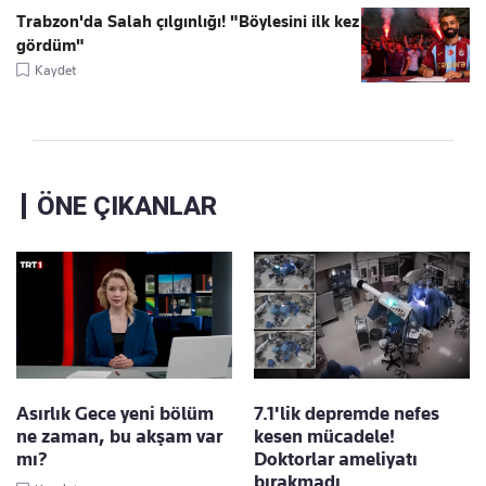
Trabzon'da Salah çılgınlığı! "Böylesini ilk kez
gördüm"
Kaydet
ÖNE ÇIKANLAR
Asırlık Gece yeni bölüm
7.1'lik depremde nefes
ne zaman, bu akşam var
kesen mücadele!
mı?
Doktorlar ameliyatı
bırakmadı