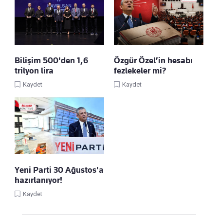
Bilişim 500'den 1,6
Özgür Özel’in hesabı
trilyon lira
fezlekeler mi?
Kaydet
Kaydet
Yeni Parti 30 Ağustos'a
hazırlanıyor!
Kaydet