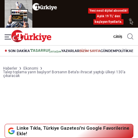
Yeni nesil dijital abonelik!
Aylık 19 TL’ den
başlayan fiyatlarla.
GİRİŞ
SON DAKİKA
YAZARLAR
BİZİM SAYFA
GÜNDEM
POLİTİKA
EK
Haberler
Ekonomi
Talep toplama yarın başlıyor! Borsanın Beta’sı ihracat yaptığı ülkeyi 130’a
çıkaracak
Linke Tıkla, Türkiye Gazetesi'ni Google Favorilerine
Ekle!