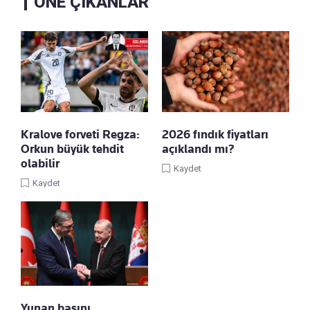
ÖNE ÇIKANLAR
Kralove forveti Regza:
2026 fındık fiyatları
Orkun büyük tehdit
açıklandı mı?
olabilir
Kaydet
Kaydet
Yunan basını