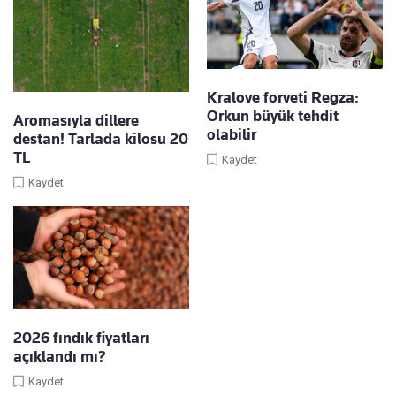
Kralove forveti Regza:
Orkun büyük tehdit
Aromasıyla dillere
olabilir
destan! Tarlada kilosu 20
TL
Kaydet
Kaydet
2026 fındık fiyatları
açıklandı mı?
Kaydet