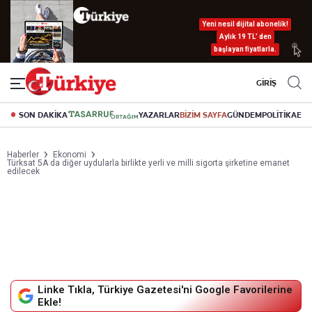
Yeni nesil dijital abonelik!
Aylık 19 TL’ den
başlayan fiyatlarla.
GİRİŞ
SON DAKİKA
YAZARLAR
BİZİM SAYFA
GÜNDEM
POLİTİKA
EK
Haberler
Ekonomi
Türksat 5A da diğer uydularla birlikte yerli ve milli sigorta şirketine emanet
edilecek
Linke Tıkla, Türkiye Gazetesi'ni Google Favorilerine
Ekle!