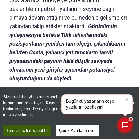
Costa ayrıca, Türkiye'ye yönelik olumlu
beklentilerin petrol fiyatlarının seyrine bağlı
olmaya devam ettiğini ve bu nedenle gelişmeleri
yakından takip ettiklerini aktardı.
Görünümün
iyileşmesiyle birlikte Türk tahvillerindeki
pozisyonlarını yeniden tam ölçeğe çıkardıklarını
belirten Costa, yabancı yatırımcıların tahvil
piyasasındaki payının hâlâ düşük seviyede
olmasının yeni girişler açısından potansiyel
oluşturduğunu da söyledi.
Sizlere daha iyi hizmet sunabilmek adına sitemizde
çerez
Editör :
EMİNE GÜL KARAKAŞ
|
Kaynak: TÜRKİYE GAZETESİ
konumlandırmaktayız. Kişisel verileriniz, KVKK ve GDPR kapsamında
×
Bugün
toplanıp işlenir. Detaylı bilgi almak için
Aydınlatma Metnimizi
📰
Son 30 güne ait haberleri, spor gelişmelerini veya yazar yazılarını sorgulayabilirsiniz.
inceleyebilirsiniz.
Paylaş
Yayın Tarihi
|
06 Ağustos, 2026 - 11:41
Tüm Çerezleri Kabul Et
Çerez Ayarlarına Git