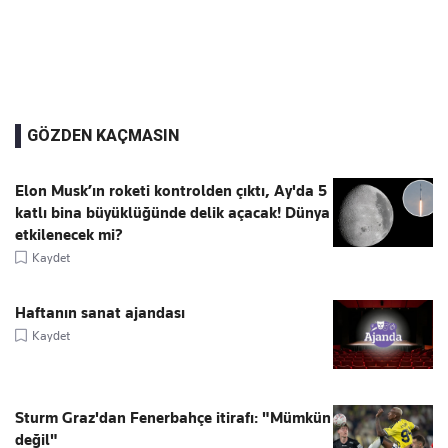
GÖZDEN KAÇMASIN
Elon Musk’ın roketi kontrolden çıktı, Ay'da 5
katlı bina büyüklüğünde delik açacak! Dünya
etkilenecek mi?
Kaydet
Haftanın sanat ajandası
Kaydet
Sturm Graz'dan Fenerbahçe itirafı: "Mümkün
değil"