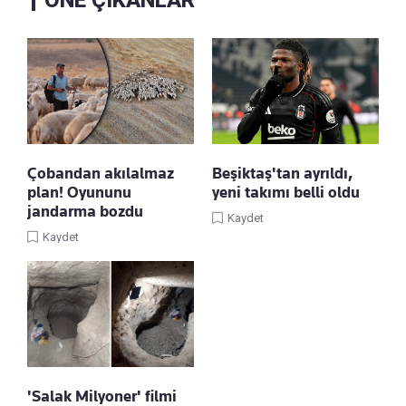
ÖNE ÇIKANLAR
Çobandan akılalmaz
Beşiktaş'tan ayrıldı,
plan! Oyununu
yeni takımı belli oldu
jandarma bozdu
Kaydet
Kaydet
'Salak Milyoner' filmi