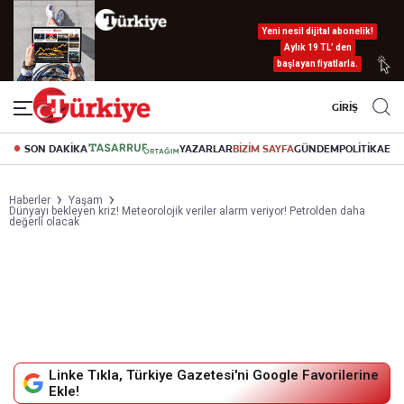
Yeni nesil dijital abonelik!
Aylık 19 TL’ den
başlayan fiyatlarla.
GİRİŞ
SON DAKİKA
YAZARLAR
BİZİM SAYFA
GÜNDEM
POLİTİKA
EK
Haberler
Yaşam
Dünyayı bekleyen kriz! Meteorolojik veriler alarm veriyor! Petrolden daha
değerli olacak
Linke Tıkla, Türkiye Gazetesi'ni Google Favorilerine
Ekle!