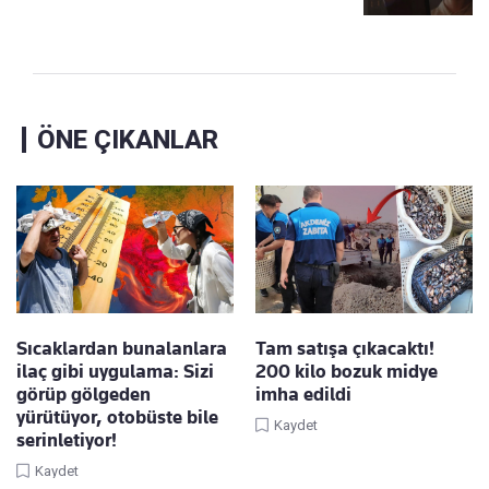
ÖNE ÇIKANLAR
Sıcaklardan bunalanlara
Tam satışa çıkacaktı!
ilaç gibi uygulama: Sizi
200 kilo bozuk midye
görüp gölgeden
imha edildi
yürütüyor, otobüste bile
Kaydet
serinletiyor!
Kaydet