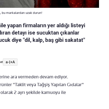
ti, bu markalardan uzak durun!
e yapan firmaların yer aldığı listeyi
dıran detayı ise sucuktan çıkanlar
uk diye "dil, kalp, baş gibi sakatat"
a-
|
+A
et
erine ara vermeden devam ediyor.
ünler "Taklit veya Tağşiş Yapılan Gıdalar"
olarak 2 ayrı şekilde kamuoyu ile