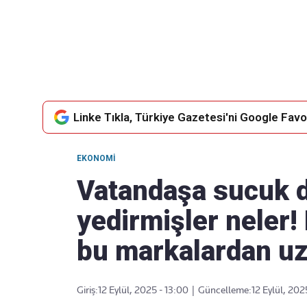
Takip Edin
Favori mecralarınızda haber
akışımıza ulaşın
Linke Tıkla, Türkiye Gazetesi'ni Google Favor
EKONOMI
Vatandaşa sucuk d
yedirmişler neler! 
bu markalardan uz
Giriş:
12 Eylül, 2025 - 13:00
|
Güncelleme:
12 Eylül, 202