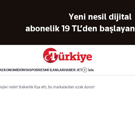
Dünya
Yaşam
Kültür-Sanat
Yeni nesil dijital
Orta Doğu
Sağlık
Sinema
Avrupa
Hava Durumu
Arkeoloji
abonelik 19 TL’den başlayan 
Amerika
Yemek
Kitap
Afrika
Seyahat
Tarih
İsrail-Gazze
Aktüel
A
EKONOMİ
DÜNYA
SPOR
RESMİ İLANLAR
HABER JET
İzle
Uygulamalar
şler neler! Bakanlık ifşa etti, bu markalardan uzak durun!