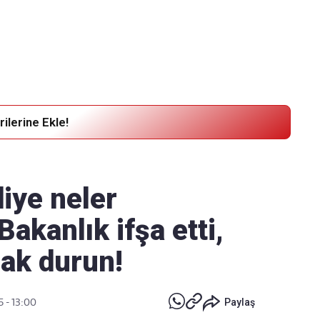
Haber Verin
Editör masamıza bilgi ve materyal
göndermek için
tıklayın
ilerine Ekle!
iye neler
Bakanlık ifşa etti,
ak durun!
5 - 13:00
Paylaş