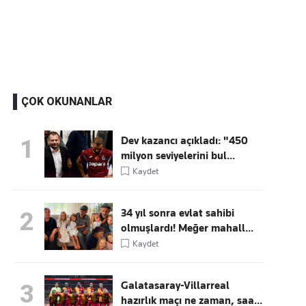
Kaçırmayın
Ücretsiz üye olun, gündemi
şekillendiren gelişmeleri önce siz duyun
ÇOK OKUNANLAR
Dev kazancı açıkladı: "450
1
milyon seviyelerini bul...
Kaydet
34 yıl sonra evlat sahibi
2
olmuşlardı! Meğer mahall...
Kaydet
Galatasaray-Villarreal
3
hazırlık maçı ne zaman, saa...