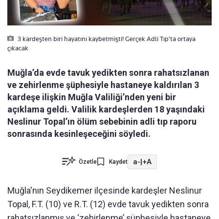
3 kardeşten biri hayatını kaybetmişti! Gerçek Adli Tıp’ta ortaya
çıkacak
Muğla’da evde tavuk yedikten sonra rahatsızlanan
ve zehirlenme şüphesiyle hastaneye kaldırılan 3
kardeşe ilişkin Muğla Valiliği’nden yeni bir
açıklama geldi. Valilik kardeşlerden 18 yaşındaki
Neslinur Topal’ın ölüm sebebinin adli tıp raporu
sonrasında kesinleşeceğini söyledi.
a-
|
+A
Özetle
Kaydet
Muğla'nın Seydikemer ilçesinde kardeşler Neslinur
Topal, F.T. (10) ve R.T. (12) evde tavuk yedikten sonra
rahatsızlanmış ve ‘zehirlenme’ şüphesiyle hastaneye