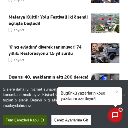
Malatya Kültür Yolu Festivali iki önemli
açılışla başladı!
Kaydet
'6'ncı evladım' diyerek tanımlıyor! 74
yıllık: Restorasyonu 1.5 yıl sürdü
Kaydet
Dışarısı 40, ayaklarının altı 200 derece!
Böyle sıcak görülmedi
Sizlere daha iyi hizmet sunabilmek adına sitemizde
çerez
Kaydet
konumlandırmaktayız. Kişisel verileriniz, KVKK ve GDPR kapsamında
×
toplanıp işlenir. Detaylı bilgi almak için
Aydınlatma Metnimizi
📰
Son 30 güne ait haberleri, spor gelişmelerini veya yazar yazılarını sorgulayabilirsiniz.
inceleyebilirsiniz.
Tüm Çerezleri Kabul Et
Çerez Ayarlarına Git
ÖNE ÇIKANLAR