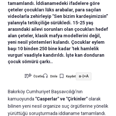
tamamlandı. İddianamedeki ifadelere göre
çeteler çocukları lüks arabalar, para saçılan
videolarla zehirleyip "Sen bizim kardeşimizsin”
yalanıyla tetikçiliğe sürükledi. 15-25 yaş
arasındaki ailevi sorunları olan çocukları hedef
alan çeteler, klasik mafya modellerini değil,
yeni nesil yöntemleri kulandı. Çocuklar eylem
başı 10 binden 250 bine kadar 'tek hamlelik
vurgun' vaadiyle kandırıldı. İşte kan donduran
çocuk sömürü çarkı..
a-
|
+A
Özetle
Dinle
Kaydet
Bakırköy Cumhuriyet Başsavcılığı'nın
kamuoyunda
"Casperlar" ve "Çirkinler"
olarak
bilinen yeni nesil organize suç örgütlerine yönelik
yürüttüğü soruşturmada iddianame tamamlandı.