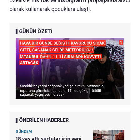
özellikle
TikTok ve Instagram’ı
propaganda aracı
olarak kullanarak çocuklara ulaştı.
GÜNÜN ÖZETİ
ÖNERİLEN HABERLER
GÜNDEM
18 yaş altı suçlular için yeni