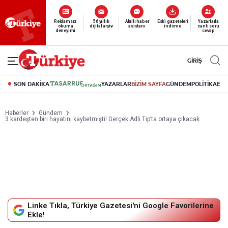
Yeni nesil dijital
abonelik 19 TL’den başlayan fiyatlarla.
GİRİŞ
SON DAKİKA
YAZARLAR
BİZİM SAYFA
GÜNDEM
POLİTİKA
EK
Haberler
Gündem
3 kardeşten biri hayatını kaybetmişti! Gerçek Adli Tıp’ta ortaya çıkacak
Linke Tıkla, Türkiye Gazetesi'ni Google Favorilerine
Ekle!