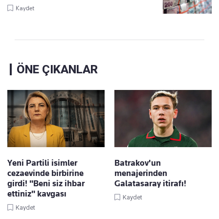
Kaydet
ÖNE ÇIKANLAR
Yeni Partili isimler
Batrakov'un
cezaevinde birbirine
menajerinden
girdi! "Beni siz ihbar
Galatasaray itirafı!
ettiniz" kavgası
Kaydet
Kaydet