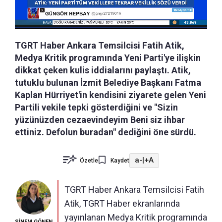
TGRT Haber Ankara Temsilcisi Fatih Atik,
Medya Kritik programında Yeni Parti'ye ilişkin
dikkat çeken kulis iddialarını paylaştı. Atik,
tutuklu bulunan İzmit Belediye Başkanı Fatma
Kaplan Hürriyet'in kendisini ziyarete gelen Yeni
Partili vekile tepki gösterdiğini ve "Sizin
yüzünüzden cezaevindeyim Beni siz ihbar
ettiniz. Defolun buradan" dediğini öne sürdü.
a-
|
+A
Özetle
Kaydet
TGRT Haber Ankara Temsilcisi Fatih
Atik, TGRT Haber ekranlarında
yayınlanan Medya Kritik programında
SİNEM GÖNEN