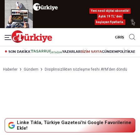
Yeni nesil dijital abonelik!
Aylık 19 TL’ den
başlayan fiyatlarla.
GİRİŞ
SON DAKİKA
YAZARLAR
BİZİM SAYFA
GÜNDEM
POLİTİKA
EK
Haberler
Gündem
Disiplinsizlikten sözleşme feshi AYM’den döndü
Linke Tıkla, Türkiye Gazetesi'ni Google Favorilerine
Ekle!