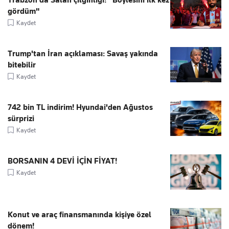
Trabzon'da Salah çılgınlığı! "Böylesini ilk kez
gördüm"
Kaydet
Trump'tan İran açıklaması: Savaş yakında
bitebilir
Kaydet
742 bin TL indirim! Hyundai'den Ağustos
sürprizi
Kaydet
BORSANIN 4 DEVİ İÇİN FİYAT!
Kaydet
Konut ve araç finansmanında kişiye özel
dönem!