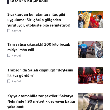
GÖZDEN KAÇMASIN
Sıcaklardan bunalanlara ilaç gibi
uygulama: Sizi görüp gölgeden
yürütüyor, otobüste bile serinletiyor!
Kaydet
Tam satışa çıkacaktı! 200 kilo bozuk
midye imha edil...
Kaydet
Trabzon'da Salah çılgınlığı! "Böylesini
ilk kez gördüm"
Kaydet
Kıyıya otomobille zor çektiler! Sakarya
Nehri'nde 1.90 metrelik dev yayın balığı
yakalandı