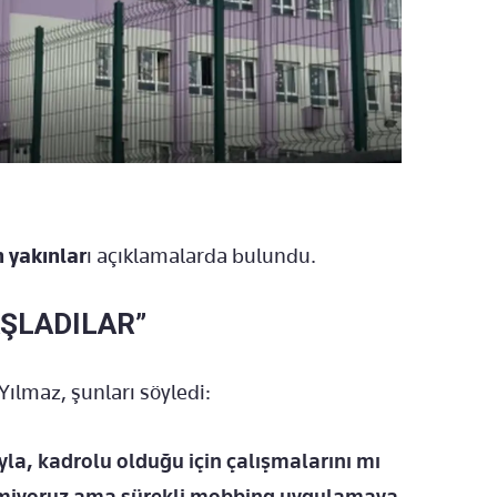
n yakınlar
ı açıklamalarda bulundu.
ŞLADILAR”
Yılmaz, şunları söyledi:
la, kadrolu olduğu için çalışmalarını mı
bilmiyoruz ama sürekli mobbing uygulamaya