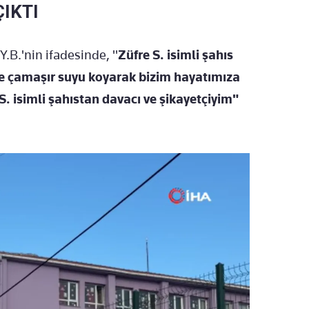
IKTI
Y.B.'nin ifadesinde, "
Züfre S. isimli şahıs
e çamaşır suyu koyarak bizim hayatımıza
S. isimli şahıstan davacı ve şikayetçiyim"