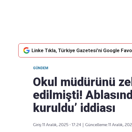
Takip Edin
Favori mecralarınızda haber akışımıza ulaşın
Linke Tıkla, Türkiye Gazetesi'ni Google Favor
GÜNDEM
Okul müdürünü zeh
edilmişti! Ablasın
kuruldu’ iddiası
Giriş:
11 Aralık, 2025 - 17:24
|
Güncelleme:
11 Aralık, 202