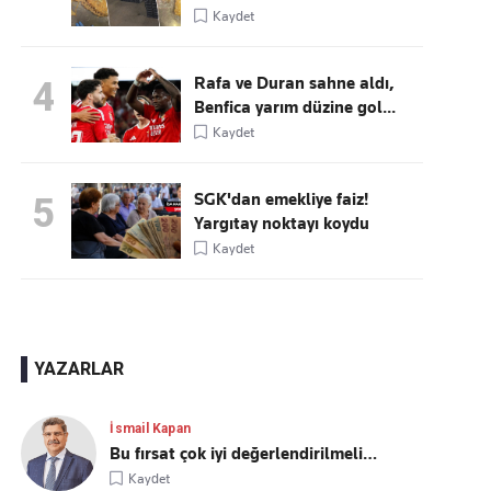
Kaydet
Rafa ve Duran sahne aldı,
4
Benfica yarım düzine gol...
Kaydet
SGK'dan emekliye faiz!
5
Yargıtay noktayı koydu
Kaydet
YAZARLAR
İsmail Kapan
Bu fırsat çok iyi değerlendirilmeli…
Kaydet