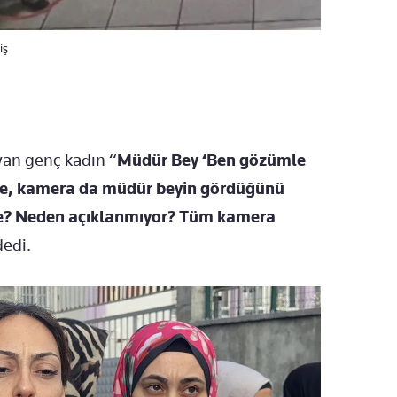
iş
yan genç kadın “
Müdür Bey ‘Ben gözümle
se, kamera da müdür beyin gördüğünü
de? Neden açıklanmıyor? Tüm kamera
dedi.