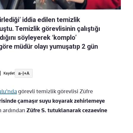
ediği’ iddia edilen temizlik
ştu. Temizlik görevlisinin çalıştığı
ığını söyleyerek ‘komplo’
 göre müdür olayı yumuşatıp 2 gün
a-
|
+A
Kaydet
ulu'nda
görevli temizlik görevlisi Züfre
risinde çamaşır suyu koyarak zehirlemeye
n ardından
Züfre S. tutuklanarak cezaevine