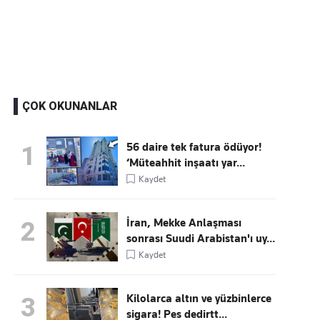
Kaçırmayın
Ücretsiz üye olun, gündemi şekillendiren gelişmeleri önce siz duyun
ÇOK OKUNANLAR
56 daire tek fatura ödüyor!
1
‘Müteahhit inşaatı yar...
Kaydet
İran, Mekke Anlaşması
2
sonrası Suudi Arabistan'ı uy...
Kaydet
Kilolarca altın ve yüzbinlerce
3
sigara! Pes dedirtt...