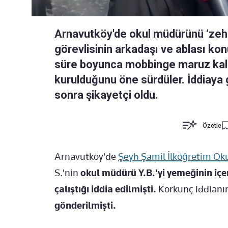
Arnavutköy'de okul müdürünü ‘zehirl
görevlisinin arkadaşı ve ablası konu
süre boyunca mobbinge maruz kald
kurulduğunu öne sürdüler. İddiaya
sonra şikayetçi oldu.
Özetle
Arnavutköy'de
Şeyh Şamil İlköğretim Ok
S.'nin
okul müdürü Y.B.'yi yemeğinin içe
çalıştığı iddia edilmişti.
Korkunç iddianı
gönderilmişti.