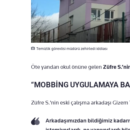
Temizlik görevlisi müdürü zehirledi iddiası
Öte yandan okul önüne gelen
Züfre S.’ni
“MOBBİNG UYGULAMAYA BA
Züfre S.'nin eski çalışma arkadaşı Gizem 
Arkadaşımızdan bildiğimiz kadarıy
istemiyorlardı, ne yapıyorlardı 