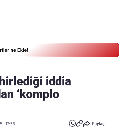
Haber Verin
Editör masamıza bilgi ve materyal göndermek için
tıklayın
ilerine Ekle!
irlediği iddia
dan ‘komplo
5 - 17:36
Paylaş