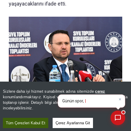
yaşayacaklarını ifade etti.
×
Günün spor, gündem ve
Sizlere daha iyi hizmet sunabilmek adına sitemizde
çerez
ekonomi gelişmelerini analiz
konumlandırmaktayız. Kişisel verileriniz, KVKK ve GDPR kapsamında
Adalet Bakanı Akın Gürlek
edin
toplanıp işlenir. Detaylı bilgi almak için
Aydınlatma Metnimizi
📰
Son 30 güne ait haberleri, spor gelişmelerini veya yazar yazılarını sorgulayabilirsiniz.
inceleyebilirsiniz.
"ÖRGÜT TAMAMEN KENDİNİ
Tüm Çerezleri Kabul Et
Çerez Ayarlarına Git
FESHEDECEK, SİLAHLARI BIRAKACAK"