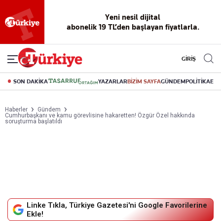
Yeni nesil dijital
abonelik 19 TL’den başlayan fiyatlarla.
GİRİŞ
SON DAKİKA
YAZARLAR
BİZİM SAYFA
GÜNDEM
POLİTİKA
EK
Haberler
Gündem
Cumhurbaşkanı ve kamu görevlisine hakaretten! Özgür Özel hakkında
soruşturma başlatıldı
Linke Tıkla, Türkiye Gazetesi'ni Google Favorilerine
Ekle!