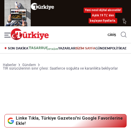
Yeni nesil dijital abonelik!
Aylık 19 TL’ den
başlayan fiyatlarla.
GİRİŞ
SON DAKİKA
YAZARLAR
BİZİM SAYFA
GÜNDEM
POLİTİKA
EK
Haberler
Gündem
TIR sürücülerinin sınır çilesi: Saatlerce soğukta ve karanlıkta bekliyorlar
Linke Tıkla, Türkiye Gazetesi'ni Google Favorilerine
Ekle!