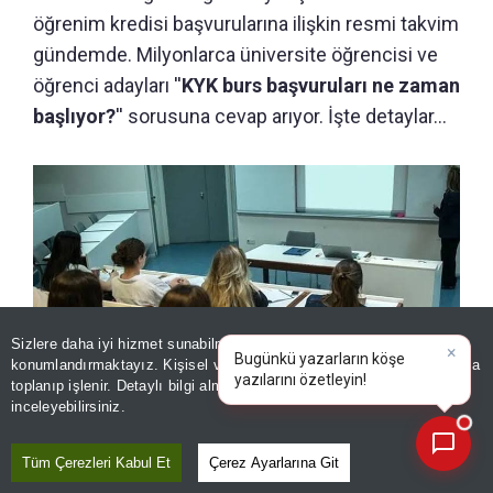
öğrenim kredisi başvurularına ilişkin resmi takvim
gündemde. Milyonlarca üniversite öğrencisi ve
öğrenci adayları ''
KYK burs başvuruları ne zaman
başlıyor?
'' sorusuna cevap arıyor. İşte detaylar...
Sizlere daha iyi hizmet sunabilmek adına sitemizde
çerez
konumlandırmaktayız. Kişisel verileriniz, KVKK ve GDPR kapsamında
×
Bugünkü yazarların köşe y
|
toplanıp işlenir. Detaylı bilgi almak için
Aydınlatma Metnimizi
📰
Son 30 güne ait haberleri, spor gelişmelerini veya yazar yazılarını sorgulayabilirsiniz.
inceleyebilirsiniz.
KYK burs başvuruları ne zaman başlıyor? 2026 burs ve kredi
başvuru tarihi gündemde
Tüm Çerezleri Kabul Et
Çerez Ayarlarına Git