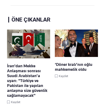
ÖNE ÇIKANLAR
‘Döner kralı’nın oğlu
İran'dan Mekke
mahkemelik oldu
Anlaşması sonrası
Suudi Arabistan'a
Kaydet
uyarı: "Türkiye ve
Pakistan ile yapılan
anlaşma size güvenlik
sağlamayacak"
Kaydet