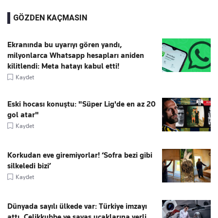
GÖZDEN KAÇMASIN
Ekranında bu uyarıyı gören yandı,
milyonlarca Whatsapp hesapları aniden
kilitlendi: Meta hatayı kabul etti!
Kaydet
Eski hocası konuştu: "Süper Lig'de en az 20
gol atar"
Kaydet
Korkudan eve giremiyorlar! ‘Sofra bezi gibi
silkeledi bizi’
Kaydet
Dünyada sayılı ülkede var: Türkiye imzayı
attı, Çelikkubbe ve savaş uçaklarına yerli