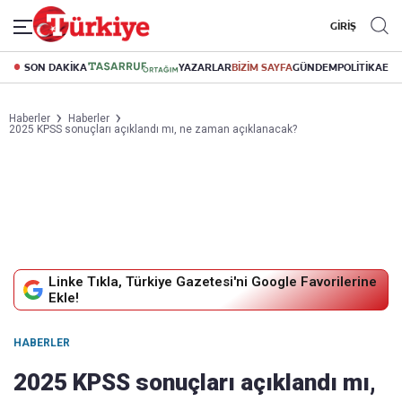
GİRİŞ
SON DAKİKA
YAZARLAR
BİZİM SAYFA
GÜNDEM
POLİTİKA
EK
Haberler
Haberler
2025 KPSS sonuçları açıklandı mı, ne zaman açıklanacak?
Linke Tıkla, Türkiye Gazetesi'ni Google Favorilerine
Ekle!
HABERLER
2025 KPSS sonuçları açıklandı mı,