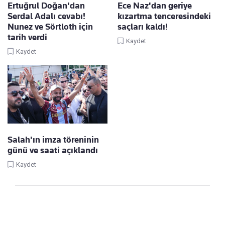
Ertuğrul Doğan'dan
Ece Naz'dan geriye
Serdal Adalı cevabı!
kızartma tenceresindeki
Nunez ve Sörtloth için
saçları kaldı!
tarih verdi
Kaydet
Kaydet
Salah'ın imza töreninin
günü ve saati açıklandı
Kaydet