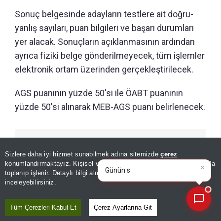
Sonuç belgesinde adayların testlere ait doğru-
yanlış sayıları, puan bilgileri ve başarı durumları
yer alacak. Sonuçların açıklanmasının ardından
ayrıca fiziki belge gönderilmeyecek, tüm işlemler
elektronik ortam üzerinden gerçekleştirilecek.
AGS puanının yüzde 50'si ile ÖABT puanının
yüzde 50'si alınarak MEB-AGS puanı belirlenecek.
GÜNÜN ÖZETİ
Sizlere daha iyi hizmet sunabilmek adına sitemizde
çerez
×
Günün spor, gündem ve
konumlandırmaktayız. Kişisel verileriniz, KVKK ve GDPR kapsamında
ekonomi gelişmelerini an
toplanıp işlenir. Detaylı bilgi almak için
Aydınlatma Metnimizi
📰
Son 30 güne ait haberleri, spor gelişmelerini veya yazar yazılarını sorgulayabilirsiniz.
inceleyebilirsiniz.
Tüm Çerezleri Kabul Et
Çerez Ayarlarına Git