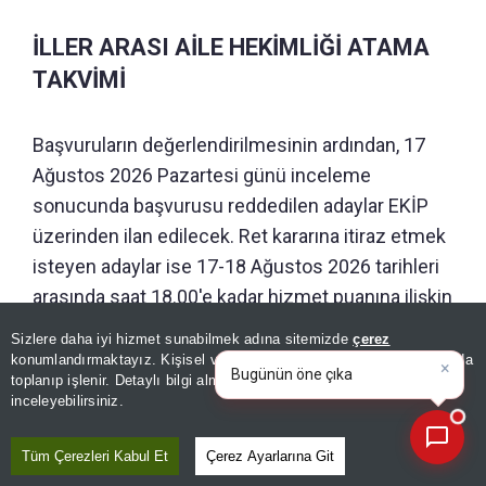
İLLER ARASI AİLE HEKİMLİĞİ ATAMA
TAKVİMİ
Başvuruların değerlendirilmesinin ardından, 17
Ağustos 2026 Pazartesi günü inceleme
sonucunda başvurusu reddedilen adaylar EKİP
üzerinden ilan edilecek. Ret kararına itiraz etmek
isteyen adaylar ise 17-18 Ağustos 2026 tarihleri
arasında saat 18.00'e kadar hizmet puanına ilişkin
itirazlarını yine EKİP üzerinden iletebilecek.
Sizlere daha iyi hizmet sunabilmek adına sitemizde
çerez
×
Bugünün öne çıkan manşetleri
konumlandırmaktayız. Kişisel verileriniz, KVKK ve GDPR kapsamında
ve gelişmeleri neler?
|
Yerleştirme komisyonunun son
toplanıp işlenir. Detaylı bilgi almak için
Aydınlatma Metnimizi
📰
Son 30 güne ait haberleri, spor gelişmelerini veya yazar yazılarını sorgulayabilirsiniz.
inceleyebilirsiniz.
değerlendirmesinin ardından kabul ve ret listeleri
24 Ağustos 2026 Pazartesi günü EKİP üzerinden
Tüm Çerezleri Kabul Et
Çerez Ayarlarına Git
yayımlanacak.