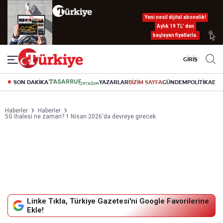
Yeni nesil dijital abonelik!
Aylık 19 TL’ den
başlayan fiyatlarla.
GİRİŞ
SON DAKİKA
YAZARLAR
BİZİM SAYFA
GÜNDEM
POLİTİKA
EK
Haberler
Haberler
5G ihalesi ne zaman? 1 Nisan 2026'da devreye girecek
Linke Tıkla, Türkiye Gazetesi'ni Google Favorilerine
Ekle!