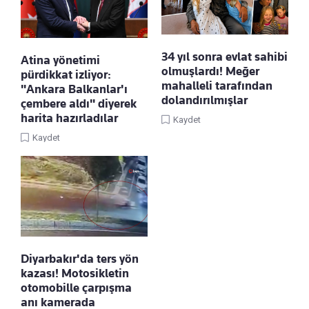
34 yıl sonra evlat sahibi
Atina yönetimi
olmuşlardı! Meğer
pürdikkat izliyor:
mahalleli tarafından
"Ankara Balkanlar'ı
dolandırılmışlar
çembere aldı" diyerek
harita hazırladılar
Kaydet
Kaydet
Diyarbakır'da ters yön
kazası! Motosikletin
otomobille çarpışma
anı kamerada