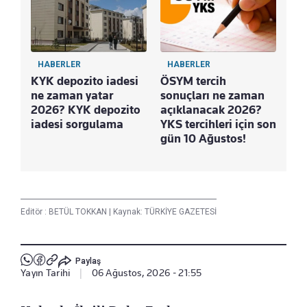
HABERLER
HABERLER
KYK depozito iadesi
ÖSYM tercih
ne zaman yatar
sonuçları ne zaman
2026? KYK depozito
açıklanacak 2026?
iadesi sorgulama
YKS tercihleri için son
gün 10 Ağustos!
Editör :
BETÜL TOKKAN
|
Kaynak: TÜRKİYE GAZETESİ
Paylaş
Yayın Tarihi
|
06 Ağustos, 2026 - 21:55