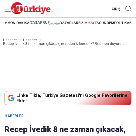
GİRİŞ
SON DAKİKA
YAZARLAR
BİZİM SAYFA
GÜNDEM
POLİTİKA
EK
Haberler
Haberler
Recep İvedik 8 ne zaman çıkacak, nereden izlenecek? Resmen duyuruldu
Linke Tıkla, Türkiye Gazetesi'ni Google Favorilerine
Ekle!
HABERLER
Recep İvedik 8 ne zaman çıkacak,