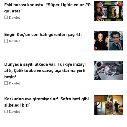
Eski hocası konuştu: "Süper Lig'de en az 20
gol atar"
Kaydet
Engin Koç'un son hali görenleri şaşırttı
Kaydet
Dünyada sayılı ülkede var: Türkiye imzayı
attı, Çelikkubbe ve savaş uçaklarına yerli
beyin!
Kaydet
Korkudan eve giremiyorlar! ‘Sofra bezi gibi
silkeledi bizi’
Kaydet