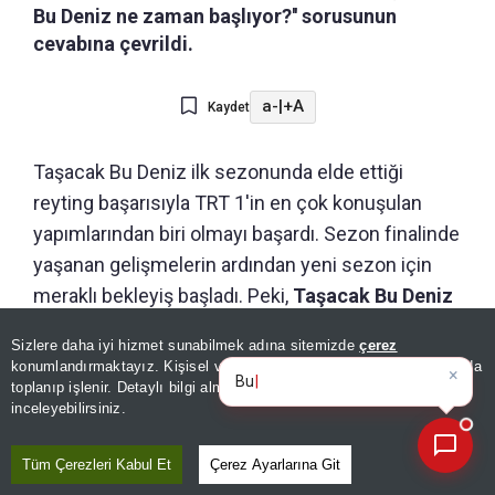
Bu Deniz ne zaman başlıyor?'' sorusunun
cevabına çevrildi.
a-
|
+A
Kaydet
Taşacak Bu Deniz ilk sezonunda elde ettiği
reyting başarısıyla TRT 1'in en çok konuşulan
yapımlarından biri olmayı başardı. Sezon finalinde
yaşanan gelişmelerin ardından yeni sezon için
meraklı bekleyiş başladı. Peki,
Taşacak Bu Deniz
ne zaman başlıyor? Yeni sezon ne zaman?
Sizlere daha iyi hizmet sunabilmek adına sitemizde
çerez
×
Bugünün öne çıkan manşetleri
konumlandırmaktayız. Kişisel verileriniz, KVKK ve GDPR kapsamında
ve gelişmeleri
toplanıp işlenir. Detaylı bilgi almak için
Aydınlatma Metnimizi
📰
Son 30 güne ait haberleri, spor gelişmelerini veya yazar yazılarını sorgulayabilirsiniz.
inceleyebilirsiniz.
Tüm Çerezleri Kabul Et
Çerez Ayarlarına Git